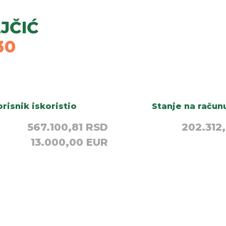
JČIĆ
30
risnik iskoristio
Stanje na račun
567.100,81 RSD
202.312
13.000,00 EUR