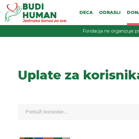
DECA
ODRASLI
DON
Fondacija ne organizuje pr
Uplate za korisnik