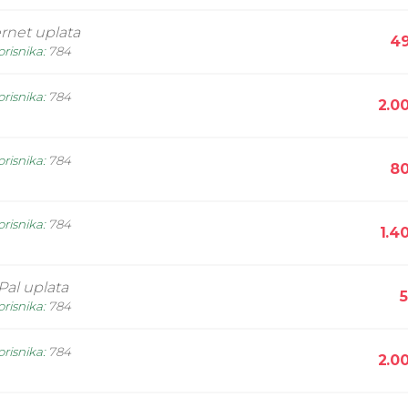
ernet uplata
49
orisnika
:
784
orisnika
:
784
2.0
orisnika
:
784
80
orisnika
:
784
1.4
Pal uplata
5
orisnika
:
784
orisnika
:
784
2.0