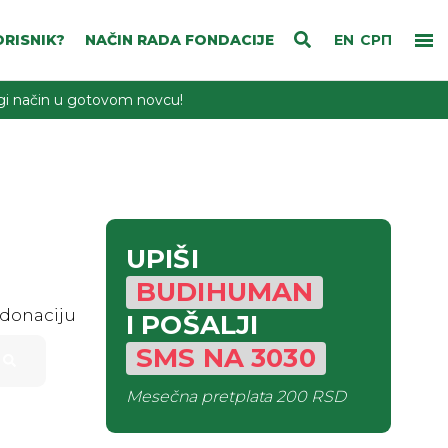
RISNIK?
NAČIN RADA FONDACIJE
EN
СРП
rugi način u gotovom novcu!
UPIŠI
BUDIHUMAN
 donaciju
I POŠALJI
SMS
NA
3030
Mesečna pretplata
200 RSD