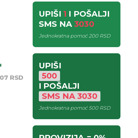
UPIŠI
1
I POŠALJI
SMS
NA
3030
Jednokratna pomoć
200 RSD
UPIŠI
u
500
,07 RSD
I POŠALJI
SMS
NA
3030
Jednokratna pomoć
500 RSD
PROVIZIJA
= 0%