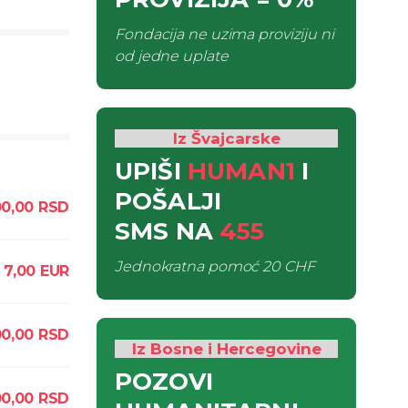
Fondacija ne uzima proviziju ni
od jedne uplate
Iz Švajcarske
UPIŠI
HUMAN1
I
POŠALJI
00,00
RSD
SMS
NA
455
Jednokratna pomoć
20 CHF
7,00
EUR
0,00
RSD
Iz Bosne i Hercegovine
POZOVI
00,00
RSD