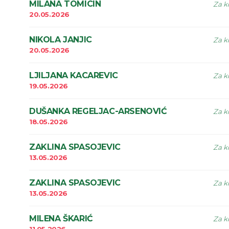
MILANA TOMICIN
Za k
20.05.2026
NIKOLA JANJIC
Za k
20.05.2026
LJILJANA KACAREVIC
Za k
19.05.2026
DUŠANKA REGELJAC-ARSENOVIĆ
Za k
18.05.2026
ZAKLINA SPASOJEVIC
Za k
13.05.2026
ZAKLINA SPASOJEVIC
Za k
13.05.2026
MILENA ŠKARIĆ
Za k