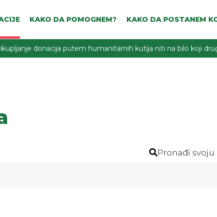
ACIJE
KAKO DA POMOGNEM?
KAKO DA POSTANEM KO
ikupljanje donacija putem humanitarnih kutija niti na bilo koji d
a
Pronađi svoju