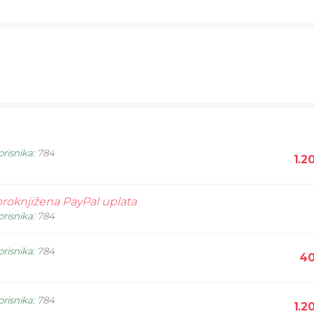
orisnika
:
784
1.2
roknjižena PayPal uplata
orisnika
:
784
orisnika
:
784
40
orisnika
:
784
1.2