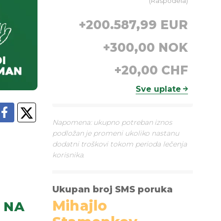
(
Raspodela
)
+
200.587,99 EUR
+
300,00 NOK
+
20,00 CHF
Sve uplate
Napomena: ukupno potreban iznos
podložan je promeni ukoliko nastanu
dodatni troškovi tokom perioda lečenja
korisnika.
Ukupan broj SMS poruka
Mihajlo
NA