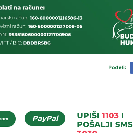
Podeli
:
UPIŠI
1103
I
PayPal
icom
POŠALJI
SMS