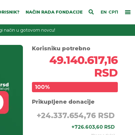
RISNIK?
NAČIN RADA FONDACIJE
EN
СРП
rugi način u gotovom novcu!
Korisniku potrebno
49.140.617,16
RSD
100
%
Prikupljene donacije
+
24.337.654,76 RSD
+
726.603,60 RSD