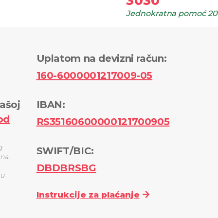
3030
Jednokratna pomoć
20
Uplatom na devizni račun
:
160-6000001217009-05
ašoj
IBAN:
od
RS35160600000121700905
g
SWIFT/BIC:
ana.
DBDBRSBG
 u
Instrukcije za plaćanje