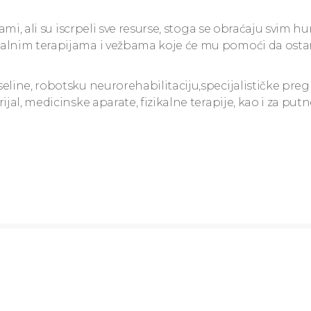
sami, ali su iscrpeli sve resurse, stoga se obraćaju svim
kalnim terapijama i vežbama koje će mu pomoći da ost
eline, robotsku neurorehabilitaciju,specijalističke preg
jal, medicinske aparate, fizikalne terapije, kao i za put