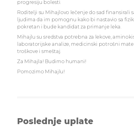
progresiju bolesti.
Roditelji su Mihajlovo lečenje do sad finansirali 
ljudima da im pomognu kako bi nastavio sa fizi
pokretan i bude kandidat za primanje leka.
Mihajlu su sredstva potrebna za lekove, aminokis
laboratorijske analize, medicinski potrošni materi
troškove i smeštaj.
Za Mihajla! Budimo humani!
Pomozimo Mihajlu!
Poslednje uplate