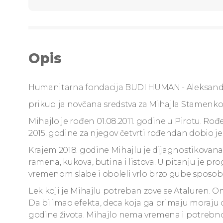
Opis
Humanitarna fondacija BUDI HUMAN - Aleksand
prikuplja novčana sredstva za Mihajla Stamenkova
Mihajlo je rođen 01.08.2011. godine u Pirotu. Ro
2015. godine za njegov četvrti rođendan dobio j
Krajem 2018. godine Mihajlu je dijagnostikovana
ramena, kukova, butina i listova. U pitanju je pr
vremenom slabe i oboleli vrlo brzo gube sposobn
Lek koji je Mihajlu potreban zove se Ataluren. On
Da bi imao efekta, deca koja ga primaju moraju o
godine života. Mihajlo nema vremena i potrebno je