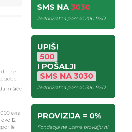
SMS
NA
3030
Jednokratna pomoć
200 RSD
UPIŠI
500
I POŠALJI
rudnoće.
SMS
NA
3030
 tegobe.
Jednokratna pomoć
500 RSD
da mišiće
.000 evra.
PROVIZIJA
= 0%
oko 12.
Fondacija ne uzima proviziju ni
sporile