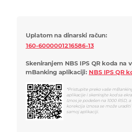
Uplatom na dinarski račun
:
160-6000001216586-13
Skeniranjem NBS IPS QR koda na v
mBanking aplikaciji
:
NBS IPS QR
k
*
Pristupite preko vaše mBankin
aplikacije i skenirajte kod sa ekr
Iznos je podešen na 1000 RSD, a
korekcija iznosa se može uraditi
samoj aplikaciji.