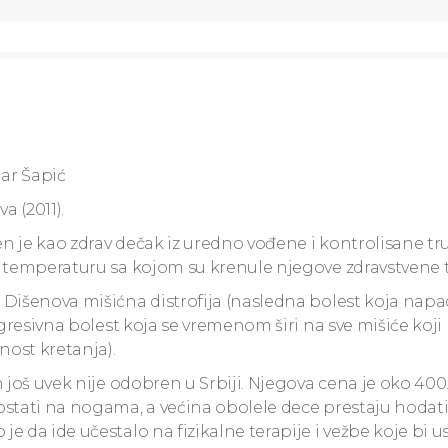
ar Šapić
 (2011).
đen je kao zdrav dečak iz uredno vođene i kontrolisane t
e temperaturu sa kojom su krenule njegove zdravstvene
 Dišenova mišićna distrofija (nasledna bolest koja napa
ogresivna bolest koja se vremenom širi na sve mišiće koji
ost kretanja).
 još uvek nije odobren u Srbiji. Njegova cena je oko 400
stati na nogama, a većina obolele dece prestaju hodati 
 da ide učestalo na fizikalne terapije i vežbe koje bi u