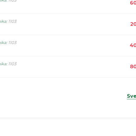
nika
:
1103
60
nika
:
1103
20
nika
:
1103
40
nika
:
1103
80
Sve