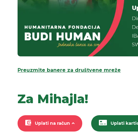
Preuzmite banere za društvene mreže
Za Mihajla!
Uplati na račun
Uplati kart