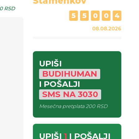
Stamenkov
0 RSD
5
5
0
0
4
08.08.2026
UPIŠI
BUDIHUMAN
I POŠALJI
SMS
NA
3030
Mesečna pretplata
200 RSD
UPIŠI
1
I POŠALJI