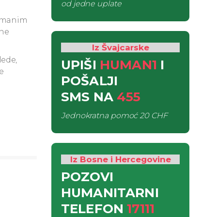
od jedne uplate
 humanim
ane
Iz Švajcarske
lede,
UPIŠI
HUMAN1
I
ne
POŠALJI
SMS
NA
455
Jednokratna pomoć
20 CHF
Iz Bosne i Hercegovine
POZOVI
HUMANITARNI
TELEFON
17111