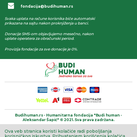
fondacija@budihuman.rs
Svaka uplata na račune korisnika biće automatski
prikazana na sajtu nakon proknjiženja u banci.
Donacije SMS-om objavljujemo mesečno, nakon
uplate operatera za obračunski period.
Provizija fondacije za sve donacije je 0%.
Budihuman.rs -
Humanitarna fondacija
"Budi human -
Aleksandar Šapić" © 2021.
Sva prava zadržana.
Ova veb stranica koristi kolačiće radi poboljšanja
korisničkog iskustva.
Prihvatanjem korišćenja kolačića