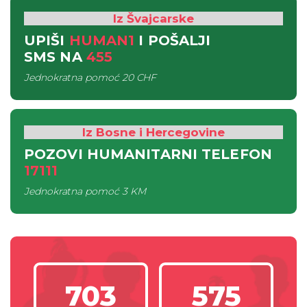
Iz Švajcarske
UPIŠI
HUMAN1
I POŠALJI
SMS
NA
455
Jednokratna pomoć
20 CHF
Iz Bosne i Hercegovine
POZOVI HUMANITARNI TELEFON
17111
Jednokratna pomoć
3 KM
703
575