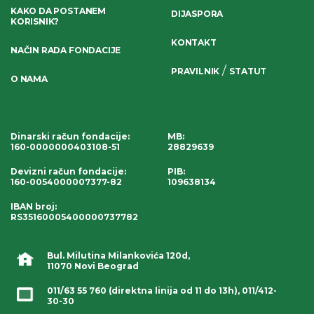
KAKO DA POSTANEM
DIJASPORA
KORISNIK?
KONTAKT
NAČIN RADA FONDACIJE
/
PRAVILNIK
STATUT
O NAMA
Dinarski račun fondacije
:
MB:
160-0000000403108-51
28829639
Devizni račun fondacije
:
PIB:
160-0054000007377-82
109638134
IBAN broj
:
RS35160005400000737782
Bul. Milutina Milankovića 120d,
11070 Novi Beograd
011/63 55 760
(direktna linija od 11 do 13h),
011/412-
30-30