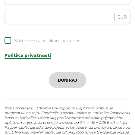
EUR
Slažem se sa politikom privatnosti
Politika privatnosti
DONIRAJ
Iznos donacije u EUR-ima koji popunite u aplikaciji učitava se
automatski na sajtu Fondacije u spisku uplata za Korisnika. Raspoloživi
iznos za Korisnika u dinarskoj protivvrednosti od svake pojedinačne
uplate umanjen je za proviziju u iznosu od 3,4-4,4% + 0,35 EUR-a koju
Paypal naplaćuje od svake pojedinačne uplate i za proviziju u iznosu od
10 EUR-a koju PayPal naplaćuje od ukupnog iznosa transakcije koja se