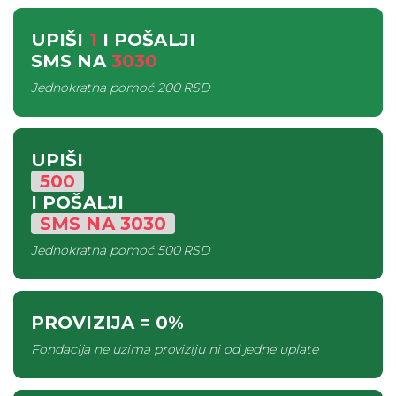
UPIŠI
1
I POŠALJI
SMS
NA
3030
Jednokratna pomoć
200 RSD
UPIŠI
500
I POŠALJI
SMS
NA
3030
Jednokratna pomoć
500 RSD
PROVIZIJA
= 0%
Fondacija ne uzima proviziju ni od jedne uplate