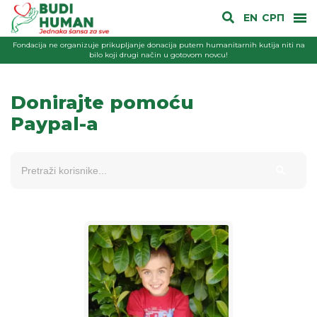
EN
СРП
Fondacija ne organizuje prikupljanje donacija putem humanitarnih kutija niti na
bilo koji drugi način u gotovom novcu!
Donirajte pomoću
Paypal-a