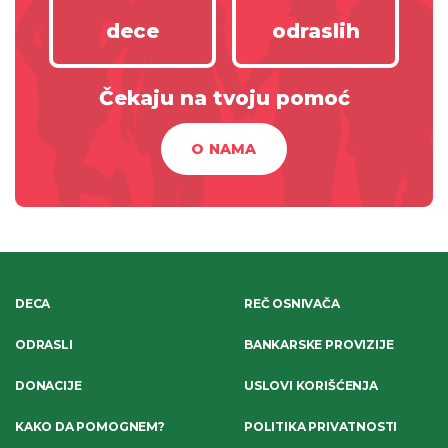
dece
odraslih
Čekaju na tvoju pomoć
O NAMA
DECA
REČ OSNIVAČA
ODRASLI
BANKARSKE PROVIZIJE
DONACIJE
USLOVI KORIŠĆENJA
KAKO DA POMOGNEM?
POLITIKA PRIVATNOSTI