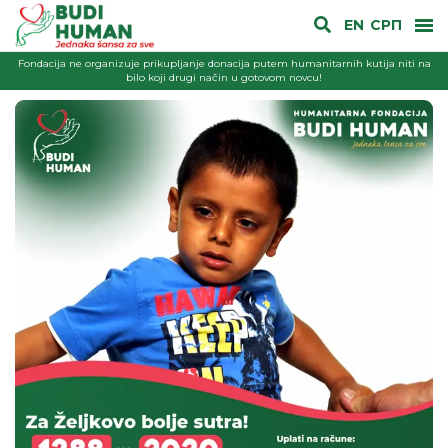
EN
СРП
Fondacija ne organizuje prikupljanje donacija putem humanitarnih kutija niti na
bilo koji drugi način u gotovom novcu!