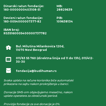
Dinarski račun fondacije
:
MB:
160-0000000403108-51
28829639
Devizni račun fondacije
:
PIB:
160-0054000007377-82
109638134
IBAN broj
:
RS35160005400000737782
Bul. Milutina Milankovića 120d,
11070 Novi Beograd
011/63 55 760
(direktna linija od 11 do 13h),
011/412-
30-30
fondacija@budihuman.rs
Svaka uplata na račune korisnika biće automatski
prikazana na sajtu nakon proknjiženja u banci.
Donacije SMS-om objavljujemo mesečno, nakon
uplate operatera za obračunski period.
Provizija fondacije za sve donacije je 0%.