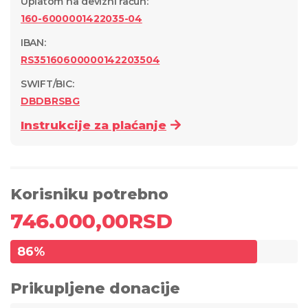
Uplatom na devizni račun
:
160-6000001422035-04
IBAN:
RS35160600000142203504
SWIFT/BIC:
DBDBRSBG
Instrukcije za plaćanje
Korisniku potrebno
746.000,00
RSD
86
%
Prikupljene donacije