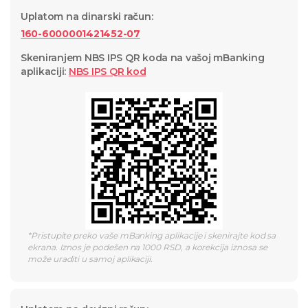
Uplatom na dinarski račun
:
160-6000001421452-07
Skeniranjem NBS IPS QR koda na vašoj mBanking
aplikaciji
:
NBS IPS QR
kod
*
Pristupite preko vaše mBanking aplikacije i skenirajte kod sa
ekrana. Iznos je podešen na 1000 RSD, a korekcija iznosa se
može uraditi u samoj aplikaciji.