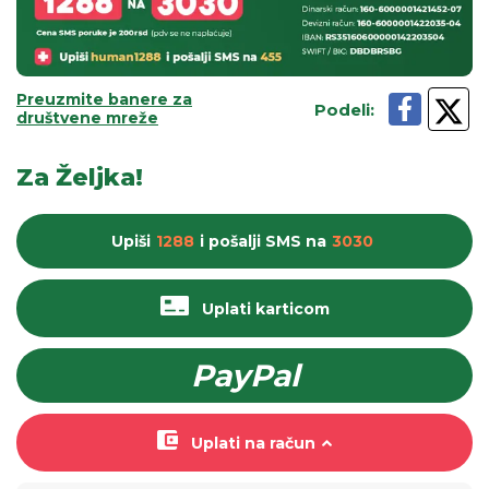
Preuzmite banere za
Podeli
:
društvene mreže
Za Željka!
Upiši
1288
i pošalji
SMS
na
3030
Uplati karticom
PayPal
Uplati na račun