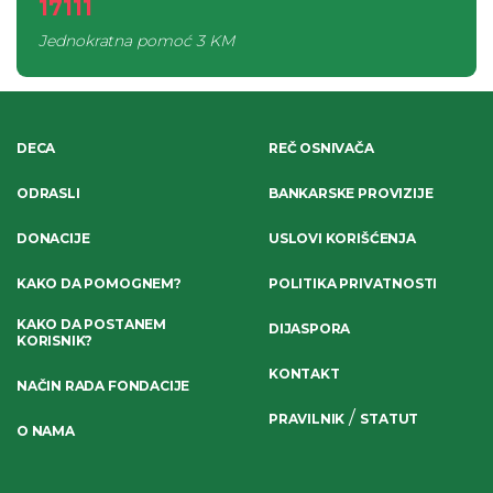
17111
Jednokratna pomoć
3 KM
DECA
REČ OSNIVAČA
ODRASLI
BANKARSKE PROVIZIJE
DONACIJE
USLOVI KORIŠĆENJA
KAKO DA POMOGNEM?
POLITIKA PRIVATNOSTI
KAKO DA POSTANEM
DIJASPORA
KORISNIK?
KONTAKT
NAČIN RADA FONDACIJE
/
PRAVILNIK
STATUT
O NAMA