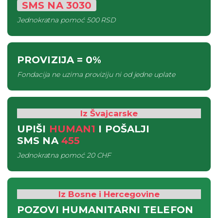
SMS
NA
3030
Jednokratna pomoć
500 RSD
PROVIZIJA
= 0%
Fondacija ne uzima proviziju ni od jedne uplate
Iz Švajcarske
UPIŠI
HUMAN1
I POŠALJI
SMS
NA
455
Jednokratna pomoć
20 CHF
Iz Bosne i Hercegovine
POZOVI HUMANITARNI TELEFON