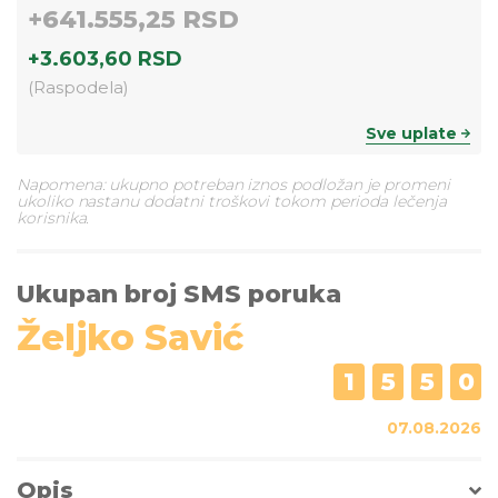
+
641.555,25 RSD
+
3.603,60 RSD
(
Raspodela
)
Sve uplate
Napomena: ukupno potreban iznos podložan je promeni
ukoliko nastanu dodatni troškovi tokom perioda lečenja
korisnika.
Ukupan broj SMS poruka
Željko Savić
1
5
5
0
07.08.2026
Opis