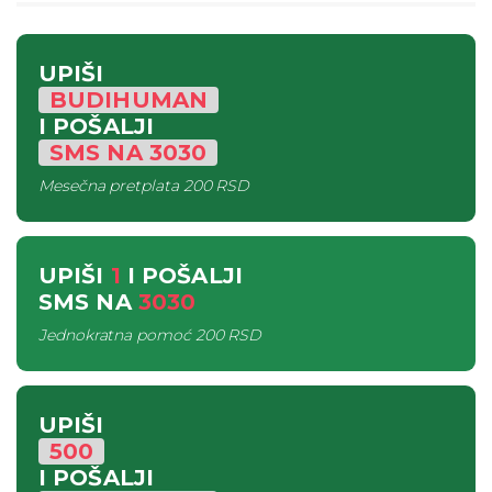
UPIŠI
BUDIHUMAN
I POŠALJI
SMS
NA
3030
Mesečna pretplata
200 RSD
UPIŠI
1
I POŠALJI
SMS
NA
3030
Jednokratna pomoć
200 RSD
UPIŠI
500
I POŠALJI