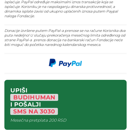
isplaćuje. PayPal određuje maksimalni iznos transakcije koja se
isplaćuje. Korisniku je na raspolaganju dinarska protivvrednost, a
dinamika isplate zavisi od ukupno uplaćenih iznosa putem Paypal
naloga Fondacije.
Donacije izvršene putem PayPal-a prenose se na račune Korisnika dva
puta nedeljno! U slučaju prekoračenja mesečnog limita određenog od
strane PayPal-a prenos donacija na bankarski račun Fondacije neće
biti moguć do početka narednog kalendarskog meseca.
UPIŠI
BUDIHUMAN
I POŠALJI
SMS
NA
3030
Mesečna pretplata
200 RSD