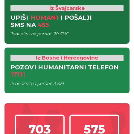
Iz Švajcarske
UPIŠI
HUMAN1
I POŠALJI
SMS
NA
455
Jednokratna pomoć
20 CHF
Iz Bosne i Hercegovine
POZOVI HUMANITARNI TELEFON
17111
Jednokratna pomoć
3 KM
703
575