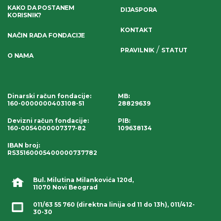
KAKO DA POSTANEM
DIJASPORA
KORISNIK?
KONTAKT
NAČIN RADA FONDACIJE
/
PRAVILNIK
STATUT
O NAMA
Dinarski račun fondacije
:
MB:
160-0000000403108-51
28829639
Devizni račun fondacije
:
PIB:
160-0054000007377-82
109638134
IBAN broj
:
RS35160005400000737782
Bul. Milutina Milankovića 120d,
11070 Novi Beograd
011/63 55 760
(direktna linija od 11 do 13h),
011/412-
30-30