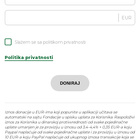
EUR
Slažem se sa politikom privatnosti
Politika privatnosti
DONIRAJ
Iznos donacije u EUR-ima koji popunite u aplikaciji učitava se
automatski na sajtu Fondacije u spisku uplata za Korisnika. Raspoloživi
iznos za Korisnika u dinarskoj protivvrednosti od svake pojedinačne
uplate umanjen je za proviziju u iznosu od 3,4-4,4% + 0,35 EUR-a koju
Paypal naplaćuje od svake pojedinačne uplate i za proviziju u iznosu od
10 EUR-a koju PayPal naplaćuje od ukupnog iznosa transakcije koja se