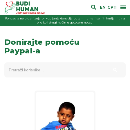
EN
СРП
Fondacija ne organizuje prikupljanje donacija putem humanitarnih kutija niti na
bilo koji drugi način u gotovom novcu!
Donirajte pomoću
Paypal-a