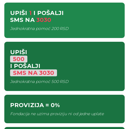
UPIŠI
1
I POŠALJI
SMS
NA
3030
Jednokratna pomoć
200 RSD
UPIŠI
500
I POŠALJI
SMS
NA
3030
Jednokratna pomoć
500 RSD
PROVIZIJA
= 0%
Fondacija ne uzima proviziju ni od jedne uplate