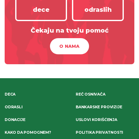
dece
odraslih
Čekaju na tvoju pomoć
O NAMA
DECA
REČ OSNIVAČA
ODRASLI
BANKARSKE PROVIZIJE
DONACIJE
USLOVI KORIŠĆENJA
KAKO DA POMOGNEM?
POLITIKA PRIVATNOSTI