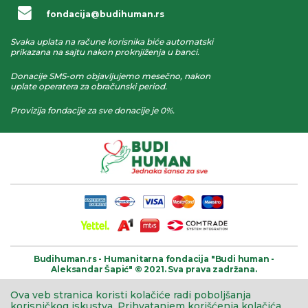
fondacija@budihuman.rs
Svaka uplata na račune korisnika biće automatski
prikazana na sajtu nakon proknjiženja u banci.
Donacije SMS-om objavljujemo mesečno, nakon
uplate operatera za obračunski period.
Provizija fondacije za sve donacije je 0%.
Budihuman.rs -
Humanitarna fondacija
"Budi human -
Aleksandar Šapić" © 2021.
Sva prava zadržana.
Ova veb stranica koristi kolačiće radi poboljšanja
korisničkog iskustva.
Prihvatanjem korišćenja kolačića