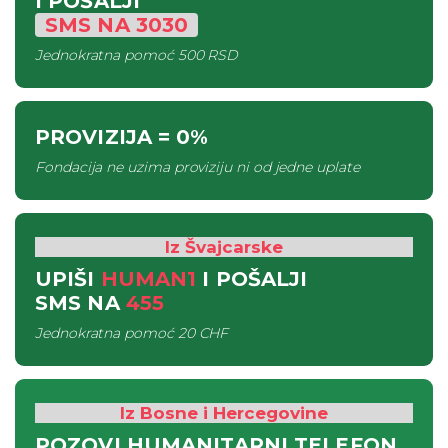
I POŠALJI
SMS
NA
3030
Jednokratna pomoć
500 RSD
PROVIZIJA
= 0%
Fondacija ne uzima proviziju ni od jedne uplate
Iz Švajcarske
UPIŠI
HUMAN1
I POŠALJI
SMS
NA
455
Jednokratna pomoć
20 CHF
Iz Bosne i Hercegovine
POZOVI HUMANITARNI TELEFON