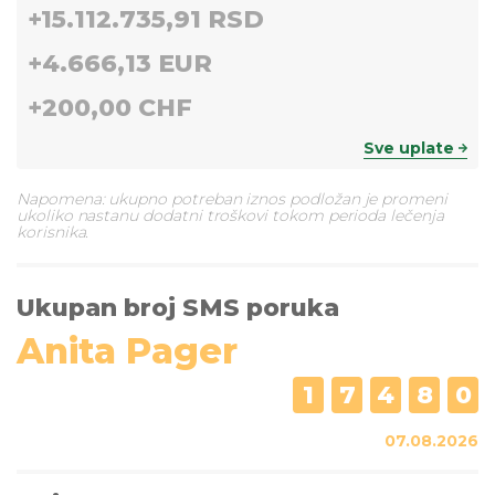
+
15.112.735,91 RSD
+
4.666,13 EUR
+
200,00 CHF
Sve uplate
Napomena: ukupno potreban iznos podložan je promeni
ukoliko nastanu dodatni troškovi tokom perioda lečenja
korisnika.
Ukupan broj SMS poruka
Anita Pager
1
7
4
8
0
07.08.2026