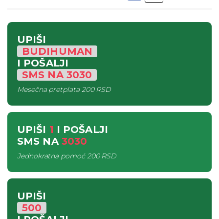
UPIŠI
BUDIHUMAN
I POŠALJI
SMS
NA
3030
Mesečna pretplata
200 RSD
UPIŠI
1
I POŠALJI
SMS
NA
3030
Jednokratna pomoć
200 RSD
UPIŠI
500