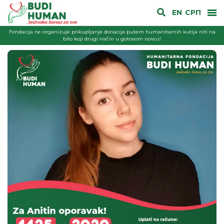
EN
СРП
Fondacija ne organizuje prikupljanje donacija putem humanitarnih kutija niti na
bilo koji drugi način u gotovom novcu!