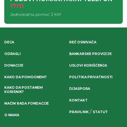
17111
Jednokratna pomoć
3 KM
DECA
REČ OSNIVAČA
ODRASLI
BANKARSKE PROVIZIJE
DONACIJE
USLOVI KORIŠĆENJA
KAKO DA POMOGNEM?
POLITIKA PRIVATNOSTI
KAKO DA POSTANEM
DIJASPORA
KORISNIK?
KONTAKT
NAČIN RADA FONDACIJE
/
PRAVILNIK
STATUT
O NAMA