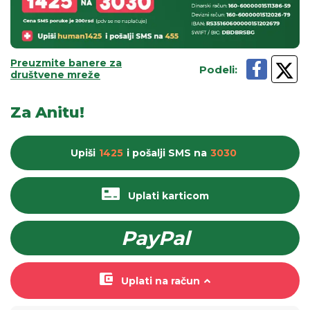
Preuzmite banere za
Podeli
:
društvene mreže
Za Anitu!
Upiši
1425
i pošalji
SMS
na
3030
Uplati karticom
PayPal
Uplati na račun