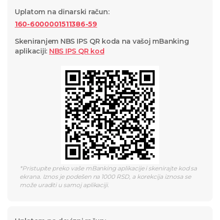
Uplatom na dinarski račun
:
160-6000001511386-59
Skeniranjem NBS IPS QR koda na vašoj mBanking
aplikaciji
:
NBS IPS QR
kod
*
Pristupite preko vaše mBanking aplikacije i skenirajte kod sa
ekrana. Iznos je podešen na 1000 RSD, a korekcija iznosa se
može uraditi u samoj aplikaciji.