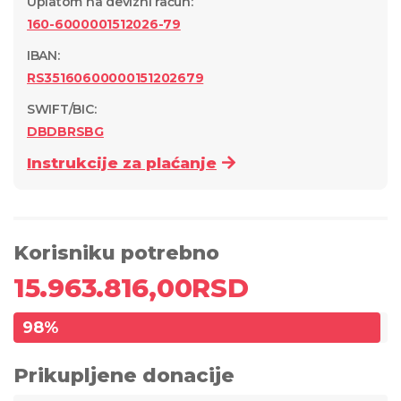
Uplatom na devizni račun
:
160-6000001512026-79
IBAN:
RS35160600000151202679
SWIFT/BIC:
DBDBRSBG
Instrukcije za plaćanje
Korisniku potrebno
15.963.816,00
RSD
98
%
Prikupljene donacije