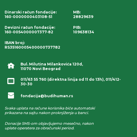
Dinarski račun fondacije
:
MB:
160-0000000403108-51
28829639
Devizni račun fondacije
:
PIB:
160-0054000007377-82
109638134
IBAN broj
:
RS35160005400000737782
Bul. Milutina Milankovića 120d,
11070 Novi Beograd
011/63 55 760
(direktna linija od 11 do 13h),
011/412-
30-30
fondacija@budihuman.rs
Svaka uplata na račune korisnika biće automatski
prikazana na sajtu nakon proknjiženja u banci.
Donacije SMS-om objavljujemo mesečno, nakon
uplate operatera za obračunski period.