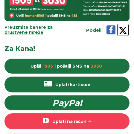
Preuzmite banere za
Podeli
:
društvene mreže
Za Kana!
Upiši
1505
i pošalji
SMS
na
3030
Uplati karticom
PayPal
Uplati na račun