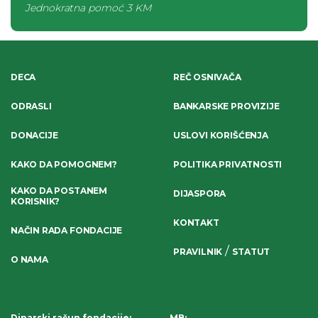
Jednokratna pomoć
3 KM
DECA
REČ OSNIVAČA
ODRASLI
BANKARSKE PROVIZIJE
DONACIJE
USLOVI KORIŠĆENJA
KAKO DA POMOGNEM?
POLITIKA PRIVATNOSTI
KAKO DA POSTANEM
DIJASPORA
KORISNIK?
KONTAKT
NAČIN RADA FONDACIJE
/
PRAVILNIK
STATUT
O NAMA
Dinarski račun fondacije
:
MB: