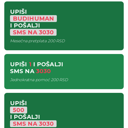
UPIŠI
BUDIHUMAN
I POŠALJI
SMS
NA
3030
Mesečna pretplata
200 RSD
UPIŠI
1
I POŠALJI
SMS
NA
3030
Jednokratna pomoć
200 RSD
UPIŠI
500
I POŠALJI
SMS
NA
3030