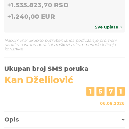
+
1.535.823,70 RSD
+
1.240,00 EUR
Sve uplate
Napomena: ukupno potreban iznos podložan je promeni
ukoliko nastanu dodatni troškovi tokom perioda lečenja
korisnika.
Ukupan broj SMS poruka
Kan Dželilović
1
5
7
1
06.08.2026
Opis