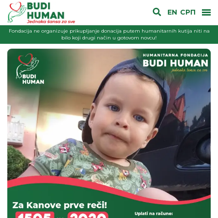
EN
СРП
Fondacija ne organizuje prikupljanje donacija putem humanitarnih kutija niti na
bilo koji drugi način u gotovom novcu!