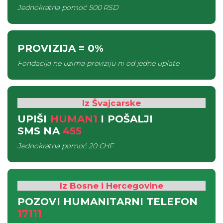
Jednokratna pomoć
500 RSD
PROVIZIJA
= 0%
Fondacija ne uzima proviziju ni od jedne uplate
Iz Švajcarske
UPIŠI
HUMAN1
I POŠALJI
SMS
NA
455
Jednokratna pomoć
20 CHF
Iz Bosne i Hercegovine
POZOVI HUMANITARNI TELEFON
17111