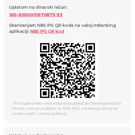
Uplatom na dinarski račun
:
160-6000001670875-93
Skeniranjem NBS IPS QR koda na vašoj mBanking
aplikaciji
:
NBS IPS QR
kod
*
Pristupite preko vaše mBanking aplikacije i skenirajte kod sa
ekrana. Iznos je podešen na 1000 RSD, a korekcija iznosa se
može uraditi u samoj aplikaciji.