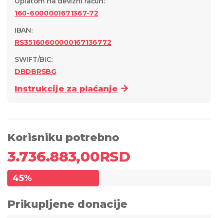
Uplatom na devizni račun
:
160-6000001671367-72
IBAN:
RS35160600000167136772
SWIFT/BIC:
DBDBRSBG
Instrukcije za plaćanje
Korisniku potrebno
3.736.883,00
RSD
45
%
Prikupljene donacije