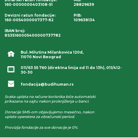
160-0000000403108-51
28829639
Devizni račun fondacije
:
PIB:
160-0054000007377-82
109638134
IBAN broj
:
RS35160005400000737782
Bul. Milutina Milankovića 120d,
11070 Novi Beograd
011/63 55 760
(direktna linija od 11 do 13h),
011/412-
30-30
fondacija@budihuman.rs
Svaka uplata na račune korisnika biće automatski
prikazana na sajtu nakon proknjiženja u banci.
Donacije SMS-om objavljujemo mesečno, nakon
uplate operatera za obračunski period.
Provizija fondacije za sve donacije je 0%.