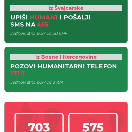
Iz Švajcarske
UPIŠI
HUMAN1
I POŠALJI
SMS
NA
455
Jednokratna pomoć
20 CHF
Iz Bosne i Hercegovine
POZOVI HUMANITARNI TELEFON
17111
Jednokratna pomoć
3 KM
703
575