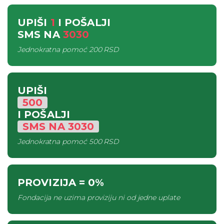
UPIŠI
1
I POŠALJI
SMS
NA
3030
Jednokratna pomoć
200 RSD
UPIŠI
500
I POŠALJI
SMS
NA
3030
Jednokratna pomoć
500 RSD
PROVIZIJA
= 0%
Fondacija ne uzima proviziju ni od jedne uplate