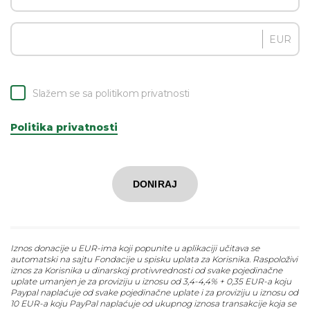
EUR
Slažem se sa politikom privatnosti
Politika privatnosti
DONIRAJ
Iznos donacije u EUR-ima koji popunite u aplikaciji učitava se
automatski na sajtu Fondacije u spisku uplata za Korisnika. Raspoloživi
iznos za Korisnika u dinarskoj protivvrednosti od svake pojedinačne
uplate umanjen je za proviziju u iznosu od 3,4-4,4% + 0,35 EUR-a koju
Paypal naplaćuje od svake pojedinačne uplate i za proviziju u iznosu od
10 EUR-a koju PayPal naplaćuje od ukupnog iznosa transakcije koja se