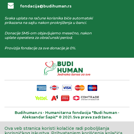
fondacija@budihuman.rs
Svaka uplata na račune korisnika biće automatski
prikazana na sajtu nakon proknjiženja u banci.
Donacije SMS-om objavljujemo mesečno, nakon
uplate operatera za obračunski period.
Provizija fondacije za sve donacije je 0%.
Budihuman.rs -
Humanitarna fondacija
"Budi human -
Aleksandar Šapić" © 2021.
Sva prava zadržana.
Ova veb stranica koristi kolačiće radi poboljšanja
korisničkog iskustva.
Prihvatanjem korišćenja kolačića