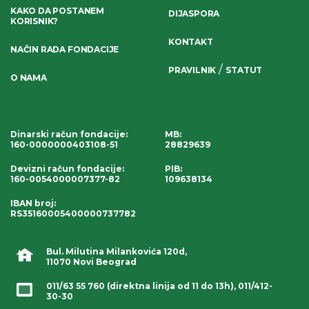
KAKO DA POSTANEM
DIJASPORA
KORISNIK?
KONTAKT
NAČIN RADA FONDACIJE
/
PRAVILNIK
STATUT
O NAMA
Dinarski račun fondacije
:
MB:
160-0000000403108-51
28829639
Devizni račun fondacije
:
PIB:
160-0054000007377-82
109638134
IBAN broj
:
RS35160005400000737782
Bul. Milutina Milankovića 120d,
11070 Novi Beograd
011/63 55 760
(direktna linija od 11 do 13h),
011/412-
30-30