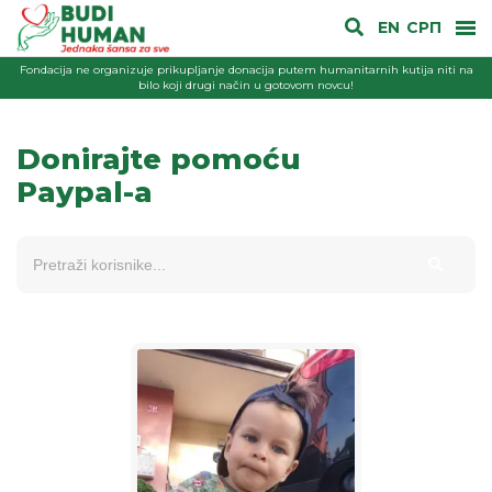
EN
СРП
Fondacija ne organizuje prikupljanje donacija putem humanitarnih kutija niti na
bilo koji drugi način u gotovom novcu!
Donirajte pomoću
Paypal-a