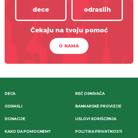
dece
odraslih
Čekaju na tvoju pomoć
O NAMA
DECA
REČ OSNIVAČA
ODRASLI
BANKARSKE PROVIZIJE
DONACIJE
USLOVI KORIŠĆENJA
KAKO DA POMOGNEM?
POLITIKA PRIVATNOSTI