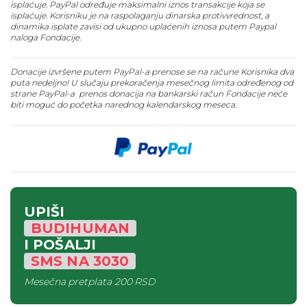
isplaćuje. PayPal određuje maksimalni iznos transakcije koja se
isplaćuje. Korisniku je na raspolaganju dinarska protivvrednost, a
dinamika isplate zavisi od ukupno uplaćenih iznosa putem Paypal
naloga Fondacije.
Donacije izvršene putem PayPal-a prenose se na račune Korisnika dva
puta nedeljno! U slučaju prekoračenja mesečnog limita određenog od
strane PayPal-a prenos donacija na bankarski račun Fondacije neće
biti moguć do početka narednog kalendarskog meseca.
UPIŠI
BUDIHUMAN
I POŠALJI
SMS
NA
3030
Mesečna pretplata
200 RSD