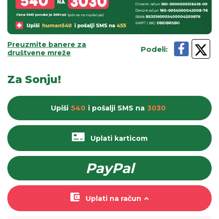
Preuzmite banere za
Podeli
:
društvene mreže
Za Sonju!
Upiši
540
i pošalji
SMS
na
3030
Uplati karticom
PayPal
Uplati na račun