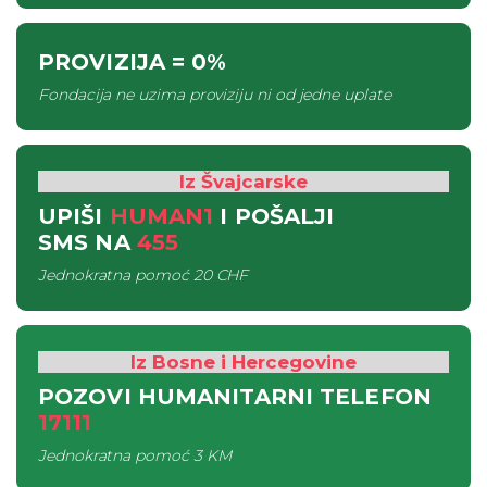
PROVIZIJA
= 0%
Fondacija ne uzima proviziju ni od jedne uplate
Iz Švajcarske
UPIŠI
HUMAN1
I POŠALJI
SMS
NA
455
Jednokratna pomoć
20 CHF
Iz Bosne i Hercegovine
POZOVI HUMANITARNI TELEFON
17111
Jednokratna pomoć
3 KM