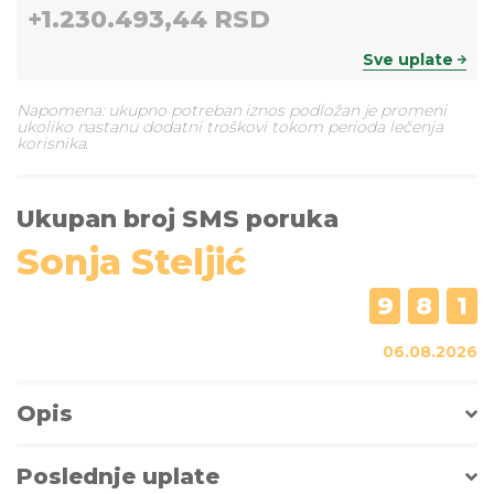
+
1.230.493,44 RSD
Sve uplate
Napomena: ukupno potreban iznos podložan je promeni
ukoliko nastanu dodatni troškovi tokom perioda lečenja
korisnika.
Ukupan broj SMS poruka
Sonja Steljić
9
8
1
06.08.2026
Opis
Poslednje uplate