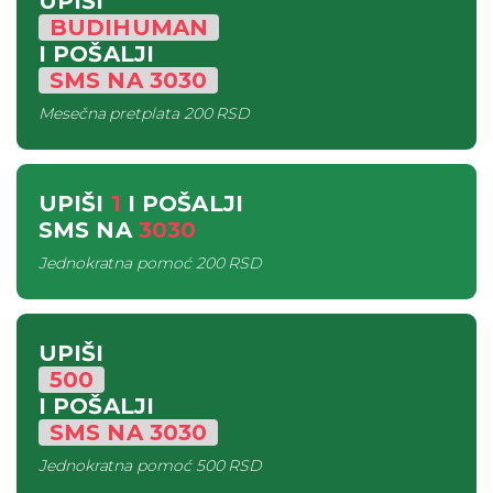
UPIŠI
BUDIHUMAN
I POŠALJI
SMS
NA
3030
Mesečna pretplata
200 RSD
UPIŠI
1
I POŠALJI
SMS
NA
3030
Jednokratna pomoć
200 RSD
UPIŠI
500
I POŠALJI
SMS
NA
3030
Jednokratna pomoć
500 RSD