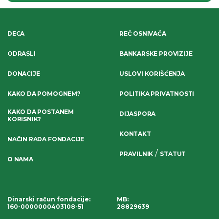
DECA
REČ OSNIVAČA
ODRASLI
BANKARSKE PROVIZIJE
DONACIJE
USLOVI KORIŠĆENJA
KAKO DA POMOGNEM?
POLITIKA PRIVATNOSTI
KAKO DA POSTANEM
DIJASPORA
KORISNIK?
KONTAKT
NAČIN RADA FONDACIJE
/
PRAVILNIK
STATUT
O NAMA
Dinarski račun fondacije
:
MB:
160-0000000403108-51
28829639