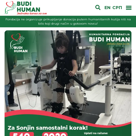
EN
СРП
Fondacija ne organizuje prikupljanje donacija putem humanitarnih kutija niti na
bilo koji drugi način u gotovom novcu!