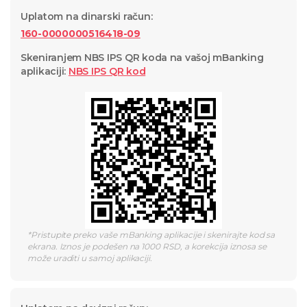
Uplatom na dinarski račun
:
160-0000000516418-09
Skeniranjem NBS IPS QR koda na vašoj mBanking
aplikaciji
:
NBS IPS QR
kod
*
Pristupite preko vaše mBanking aplikacije i skenirajte kod sa
ekrana. Iznos je podešen na 1000 RSD, a korekcija iznosa se
može uraditi u samoj aplikaciji.