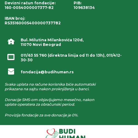
Devizni račun fondacije
:
PIB:
160-0054000007377-82
109638134
IBAN broj
:
RS35160005400000737782
Bul. Milutina Milankovića 120d,
11070 Novi Beograd
011/63 55 760
(direktna linija od 11 do 13h),
011/412-
30-30
fondacija@budihuman.rs
Svaka uplata na račune korisnika biće automatski
prikazana na sajtu nakon proknjiženja u banci.
Donacije SMS-om objavljujemo mesečno, nakon
uplate operatera za obračunski period.
Provizija fondacije za sve donacije je 0%.