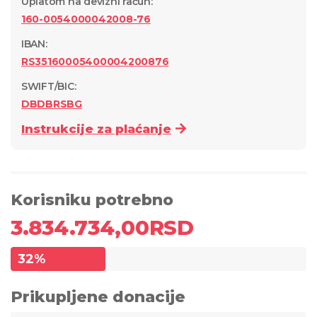
Uplatom na devizni račun
:
160-0054000042008-76
IBAN:
RS35160005400004200876
SWIFT/BIC:
DBDBRSBG
Instrukcije za plaćanje
Korisniku potrebno
3.834.734,00
RSD
32
%
Prikupljene donacije