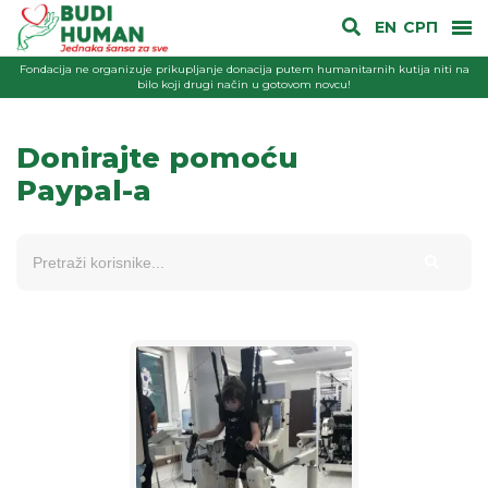
EN
СРП
Fondacija ne organizuje prikupljanje donacija putem humanitarnih kutija niti na
bilo koji drugi način u gotovom novcu!
Donirajte pomoću
Paypal-a