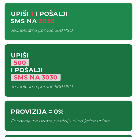
UPIŠI
1
I POŠALJI
SMS
NA
3030
Jednokratna pomoć
200 RSD
UPIŠI
500
I POŠALJI
SMS
NA
3030
Jednokratna pomoć
500 RSD
PROVIZIJA
= 0%
Fondacija ne uzima proviziju ni od jedne uplate