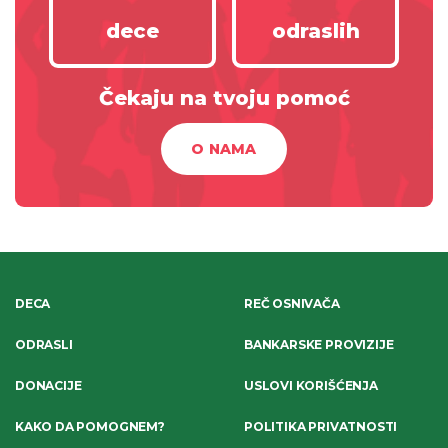
dece
odraslih
Čekaju na tvoju pomoć
O NAMA
DECA
REČ OSNIVAČA
ODRASLI
BANKARSKE PROVIZIJE
DONACIJE
USLOVI KORIŠĆENJA
KAKO DA POMOGNEM?
POLITIKA PRIVATNOSTI