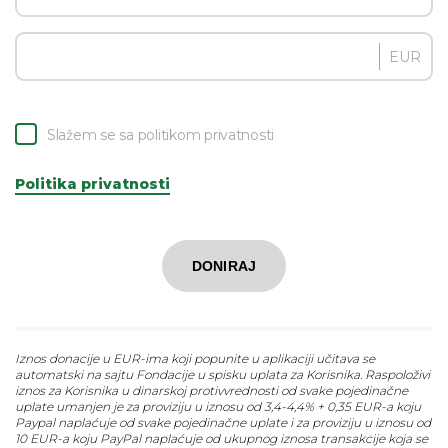
EUR
Slažem se sa politikom privatnosti
Politika privatnosti
DONIRAJ
Iznos donacije u EUR-ima koji popunite u aplikaciji učitava se
automatski na sajtu Fondacije u spisku uplata za Korisnika. Raspoloživi
iznos za Korisnika u dinarskoj protivvrednosti od svake pojedinačne
uplate umanjen je za proviziju u iznosu od 3,4-4,4% + 0,35 EUR-a koju
Paypal naplaćuje od svake pojedinačne uplate i za proviziju u iznosu od
10 EUR-a koju PayPal naplaćuje od ukupnog iznosa transakcije koja se