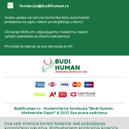
fondacija@budihuman.rs
Svaka uplata na račune korisnika biće automatski
prikazana na sajtu nakon proknjiženja u banci.
Donacije SMS-om objavljujemo mesečno, nakon
uplate operatera za obračunski period.
Provizija fondacije za sve donacije je 0%.
Budihuman.rs -
Humanitarna fondacija
"Budi human -
Aleksandar Šapić" © 2021.
Sva prava zadržana.
Ova veb stranica koristi kolačiće radi poboljšanja
korisničkog iskustva.
Prihvatanjem korišćenja kolačića