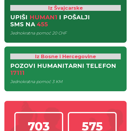
Iz Švajcarske
UPIŠI
HUMAN1
I POŠALJI
SMS
NA
455
Jednokratna pomoć
20 CHF
Iz Bosne i Hercegovine
POZOVI HUMANITARNI TELEFON
17111
Jednokratna pomoć
3 KM
703
575