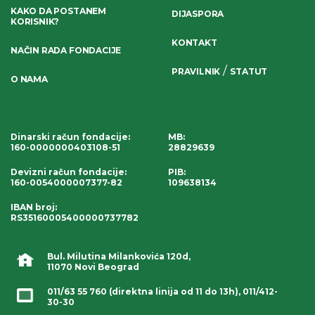
KAKO DA POSTANEM
DIJASPORA
KORISNIK?
KONTAKT
NAČIN RADA FONDACIJE
/
PRAVILNIK
STATUT
O NAMA
Dinarski račun fondacije
:
MB:
160-0000000403108-51
28829639
Devizni račun fondacije
:
PIB:
160-0054000007377-82
109638134
IBAN broj
:
RS35160005400000737782
Bul. Milutina Milankovića 120d,
11070 Novi Beograd
011/63 55 760
(direktna linija od 11 do 13h),
011/412-
30-30