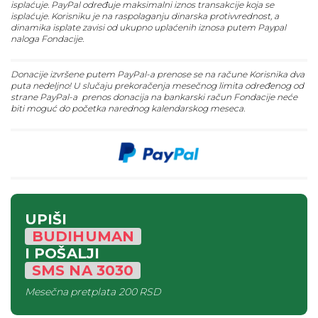
isplaćuje. PayPal određuje maksimalni iznos transakcije koja se
isplaćuje. Korisniku je na raspolaganju dinarska protivvrednost, a
dinamika isplate zavisi od ukupno uplaćenih iznosa putem Paypal
naloga Fondacije.
Donacije izvršene putem PayPal-a prenose se na račune Korisnika dva
puta nedeljno! U slučaju prekoračenja mesečnog limita određenog od
strane PayPal-a prenos donacija na bankarski račun Fondacije neće
biti moguć do početka narednog kalendarskog meseca.
UPIŠI
BUDIHUMAN
I POŠALJI
SMS
NA
3030
Mesečna pretplata
200 RSD