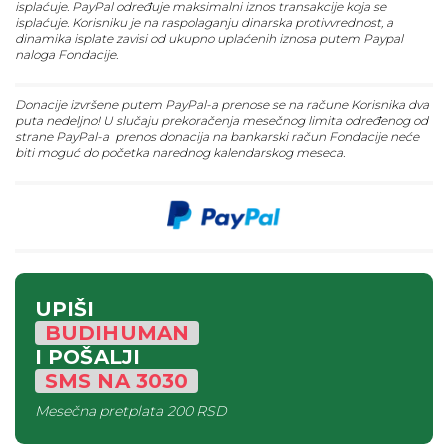
isplaćuje. PayPal određuje maksimalni iznos transakcije koja se
isplaćuje. Korisniku je na raspolaganju dinarska protivvrednost, a
dinamika isplate zavisi od ukupno uplaćenih iznosa putem Paypal
naloga Fondacije.
Donacije izvršene putem PayPal-a prenose se na račune Korisnika dva
puta nedeljno! U slučaju prekoračenja mesečnog limita određenog od
strane PayPal-a prenos donacija na bankarski račun Fondacije neće
biti moguć do početka narednog kalendarskog meseca.
UPIŠI
BUDIHUMAN
I POŠALJI
SMS
NA
3030
Mesečna pretplata
200 RSD