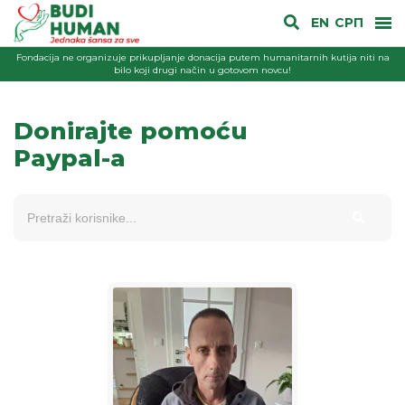
EN
СРП
Fondacija ne organizuje prikupljanje donacija putem humanitarnih kutija niti na
bilo koji drugi način u gotovom novcu!
Donirajte pomoću
Paypal-a