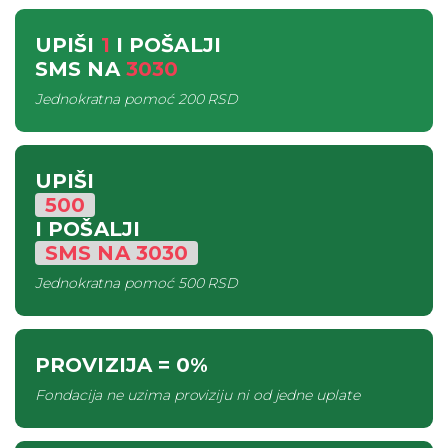
UPIŠI
1
I POŠALJI
SMS
NA
3030
Jednokratna pomoć
200 RSD
UPIŠI
500
I POŠALJI
SMS
NA
3030
Jednokratna pomoć
500 RSD
PROVIZIJA
= 0%
Fondacija ne uzima proviziju ni od jedne uplate