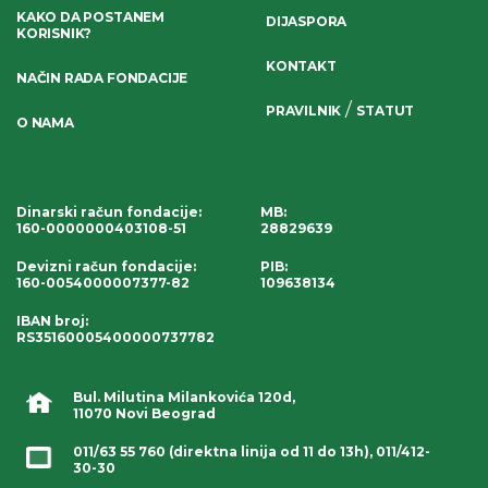
KAKO DA POSTANEM
DIJASPORA
KORISNIK?
KONTAKT
NAČIN RADA FONDACIJE
/
PRAVILNIK
STATUT
O NAMA
Dinarski račun fondacije
:
MB:
160-0000000403108-51
28829639
Devizni račun fondacije
:
PIB:
160-0054000007377-82
109638134
IBAN broj
:
RS35160005400000737782
Bul. Milutina Milankovića 120d,
11070 Novi Beograd
011/63 55 760
(direktna linija od 11 do 13h),
011/412-
30-30