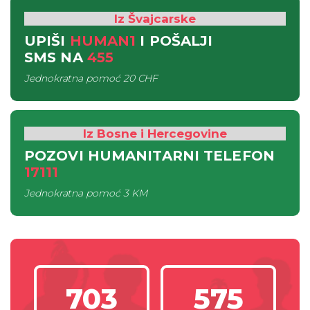
Iz Švajcarske
UPIŠI
HUMAN1
I POŠALJI
SMS
NA
455
Jednokratna pomoć
20 CHF
Iz Bosne i Hercegovine
POZOVI HUMANITARNI TELEFON
17111
Jednokratna pomoć
3 KM
703
575