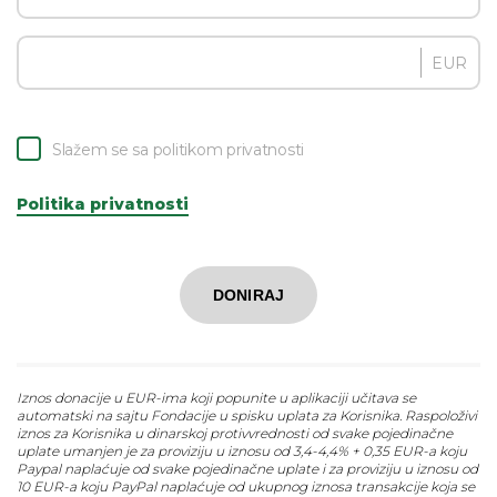
EUR
Slažem se sa politikom privatnosti
Politika privatnosti
DONIRAJ
Iznos donacije u EUR-ima koji popunite u aplikaciji učitava se
automatski na sajtu Fondacije u spisku uplata za Korisnika. Raspoloživi
iznos za Korisnika u dinarskoj protivvrednosti od svake pojedinačne
uplate umanjen je za proviziju u iznosu od 3,4-4,4% + 0,35 EUR-a koju
Paypal naplaćuje od svake pojedinačne uplate i za proviziju u iznosu od
10 EUR-a koju PayPal naplaćuje od ukupnog iznosa transakcije koja se