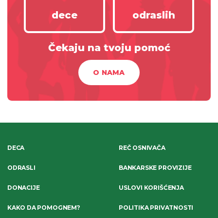
dece
odraslih
Čekaju na tvoju pomoć
O NAMA
DECA
REČ OSNIVAČA
ODRASLI
BANKARSKE PROVIZIJE
DONACIJE
USLOVI KORIŠĆENJA
KAKO DA POMOGNEM?
POLITIKA PRIVATNOSTI