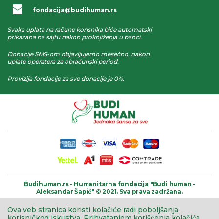
fondacija@budihuman.rs
Svaka uplata na račune korisnika biće automatski
prikazana na sajtu nakon proknjiženja u banci.
Donacije SMS-om objavljujemo mesečno, nakon
uplate operatera za obračunski period.
Provizija fondacije za sve donacije je 0%.
Budihuman.rs -
Humanitarna fondacija
"Budi human -
Aleksandar Šapić" © 2021.
Sva prava zadržana.
Ova veb stranica koristi kolačiće radi poboljšanja
korisničkog iskustva.
Prihvatanjem korišćenja kolačića