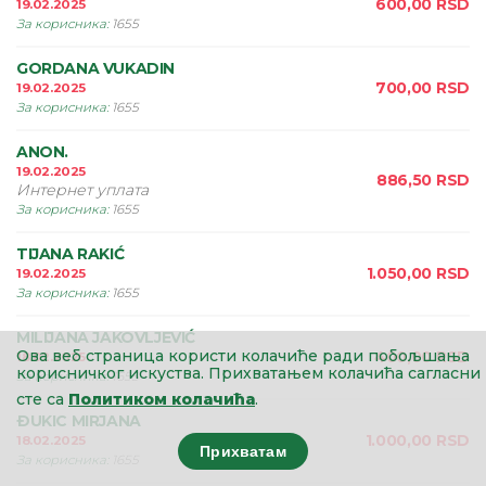
600,00
RSD
19.02.2025
За корисника
:
1655
GORDANA VUKADIN
700,00
RSD
19.02.2025
За корисника
:
1655
ANON.
19.02.2025
886,50
RSD
Интернет уплата
За корисника
:
1655
TIJANA RAKIĆ
1.050,00
RSD
19.02.2025
За корисника
:
1655
MILIJANA JAKOVLJEVIĆ
Ова веб страница користи колачиће ради побољшања
400,00
RSD
18.02.2025
корисничког искуства.
Прихватањем колачића сагласни
За корисника
:
1655
сте са
Политиком колачића
.
ÐUKIC MIRJANA
1.000,00
RSD
18.02.2025
Прихватам
За корисника
:
1655