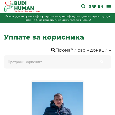
SRP
EN
Фондација не организује прикупљање донација путем хуманитарних кутија
нити на било који други начин у готовом новцу!
Уплате за корисника
Пронађи своју донацију