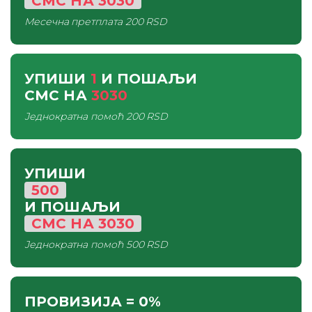
СМС
НА
3030
Месечна претплата
200 RSD
УПИШИ
1
И ПОШАЉИ
СМС
НА
3030
Једнократна помоћ
200 RSD
УПИШИ
500
И ПОШАЉИ
СМС
НА
3030
Једнократна помоћ
500 RSD
ПРОВИЗИЈА
= 0%