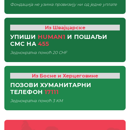
Фондација не узима провизију ни од једне уплате
Из Швајцарске
УПИШИ
HUMAN1
И ПОШАЉИ
СМС
НА
455
Једнократна помоћ
20 CHF
Из Босне и Херцеговине
ПОЗОВИ ХУМАНИТАРНИ
ТЕЛЕФОН
17111
Једнократна помоћ
3 KM