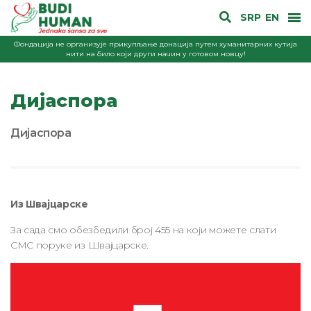
SRP
EN
Фондација не организује прикупљање донација путем хуманитарних кутија
нити на било који други начин у готовом новцу!
Дијаспора
Дијаспора
Из Швајцарске
За сада смо обезбедили број 455 на који можете слати
СМС поруке из Швајцарске.