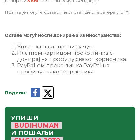
донирати
3 КМ
на општи рачун Фондације.
Позиве је могуће остварити са сва три оператера у БиХ.
Остале могућности донирања из иностранства:
Уплатом на девизни рачун;
Платном картицом преко линка е-
донирај на профилу сваког корисника;
PayPal-ом преко линка PayPal на
профилу сваког корисника.
Подели
:
УПИШИ
BUDIHUMAN
И ПОШАЉИ