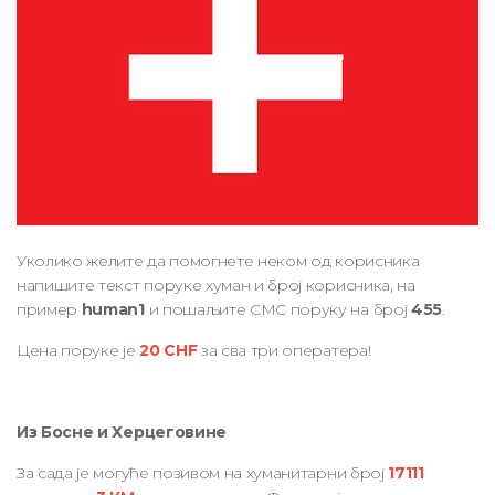
Уколико желите да помогнете неком од корисника
напишите текст поруке хуман и број корисника, на
пример
human1
и пошаљите СМС поруку на број
455
.
Цена поруке је
20 CHF
за сва три оператера!
Из Босне и Херцеговине
За сада је могуће позивом на хуманитарни број
17111