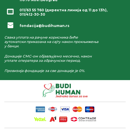
011/63 55 760
(директна линија од 11 до 13h),
011/412-30-30
fondacija@budihuman.rs
Свака уплата на рачуне корисника биће
аутоматски приказана на сајту након прокњижења
у банци.
Донације СМС-ом објављујемо месечно, након
уплате оператера за обрачунски период.
Провизија фондације за све донације је 0%.