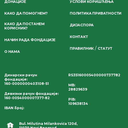
ДОНАЦИЈЕ
УСЛОВИ КОРИШЋЕЊА
КАКО ДА ПОМОГНЕМ?
ПОЛИТИКА ПРИВАТНОСТИ
КАКО ДА ПОСТАНЕМ
ДИЈАСПОРА
КОРИСНИК?
КОНТАКТ
НАЧИН РАДА ФОНДАЦИЈЕ
/
ПРАВИЛНИК
СТАТУТ
О НАМА
Динарски рачун
RS35160005400000737782
фондације
:
160-0000000403108-51
MB:
28829639
Девизни рачун фондације
:
160-0054000007377-82
PIB:
109638134
IBAN број
:
Bul. Milutina Milankovića 120d,
11070 Novi Beograd