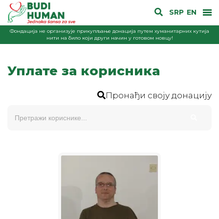
SRP
EN
Фондација не организује прикупљање донација путем хуманитарних кутија
нити на било који други начин у готовом новцу!
Уплате за корисника
Пронађи своју донацију