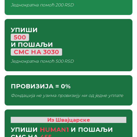
Једнократна помоћ
200 RSD
УПИШИ
500
И ПОШАЉИ
СМС
НА
3030
Једнократна помоћ
500 RSD
ПРОВИЗИЈА
= 0%
Фондација не узима провизију ни од једне уплате
Из Швајцарске
УПИШИ
HUMAN1
И ПОШАЉИ