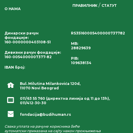
/
ПРАВИЛНИК
СТАТУТ
О НАМА
Динарски рачун
RS35160005400000737782
фондације
:
160-0000000403108-51
MB:
28829639
Девизни рачун фондације
:
160-0054000007377-82
PIB:
109638134
IBAN број
:
Bul. Milutina Milankovića 120d,
11070 Novi Beograd
011/63 55 760
(директна линија од 11 до 13h),
011/412-30-30
fondacija@budihuman.rs
Свака уплата на рачуне корисника биће
аутоматски приказана на сајту након прокњижења