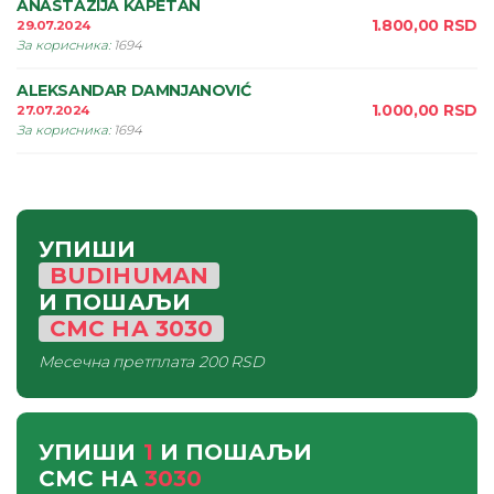
ANASTAZIJA KAPETAN
1.800,00
RSD
29.07.2024
За корисника
:
1694
ALEKSANDAR DAMNJANOVIĆ
1.000,00
RSD
27.07.2024
За корисника
:
1694
УПИШИ
BUDIHUMAN
И ПОШАЉИ
СМС
НА
3030
Месечна претплата
200 RSD
УПИШИ
1
И ПОШАЉИ
СМС
НА
3030