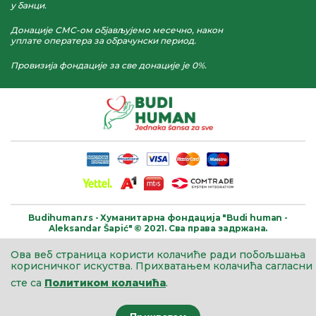
у банци.
Донације СМС-ом објављујемо месечно, након
уплате оператера за обрачунски период.
Провизија фондације за све донације је 0%.
Budihuman.rs -
Хуманитарна фондација
"Budi human -
Aleksandar Šapić" © 2021.
Сва права задржана.
Ова веб страница користи колачиће ради побољшања
корисничког искуства.
Прихватањем колачића сагласни
сте са
Политиком колачића
.