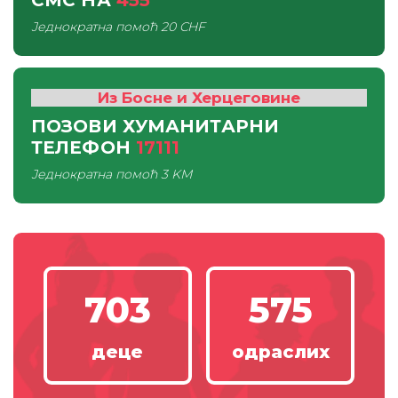
СМС
НА
455
Једнократна помоћ
20 CHF
Из Босне и Херцеговине
ПОЗОВИ ХУМАНИТАРНИ
ТЕЛЕФОН
17111
Једнократна помоћ
3 KM
703
575
деце
одраслих