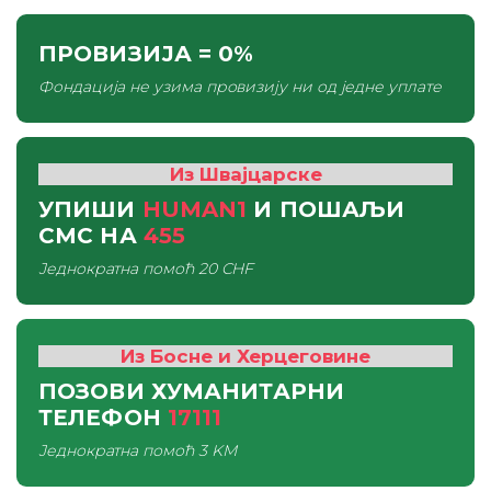
ПРОВИЗИЈА
= 0%
Фондација не узима провизију ни од једне уплате
Из Швајцарске
УПИШИ
HUMAN1
И ПОШАЉИ
СМС
НА
455
Једнократна помоћ
20 CHF
Из Босне и Херцеговине
ПОЗОВИ ХУМАНИТАРНИ
ТЕЛЕФОН
17111
Једнократна помоћ
3 KM