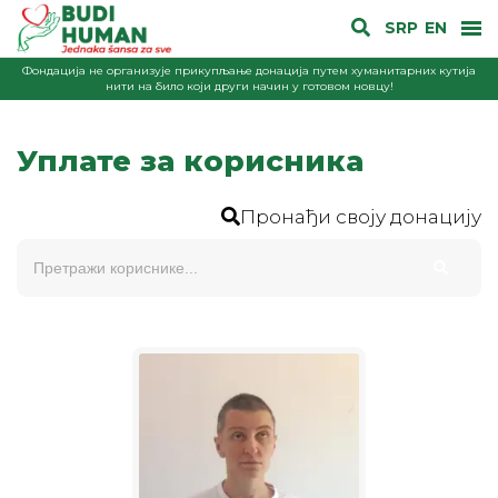
SRP
EN
Фондација не организује прикупљање донација путем хуманитарних кутија
нити на било који други начин у готовом новцу!
Уплате за корисника
Пронађи своју донацију