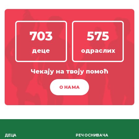
703
575
деце
одраслих
Чекају на твоју помоћ
О НАМА
ДЕЦА
РЕЧ ОСНИВАЧА