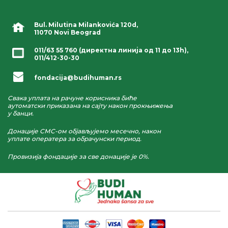
Bul. Milutina Milankovića 120d,
11070 Novi Beograd
011/63 55 760
(директна линија од 11 до 13h),
011/412-30-30
fondacija@budihuman.rs
Свака уплата на рачуне корисника биће
аутоматски приказана на сајту након прокњижења
у банци.
Донације СМС-ом објављујемо месечно, након
уплате оператера за обрачунски период.
Провизија фондације за све донације је 0%.