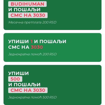
BUDIHUMAN
И ПОШАЉИ
СМС
НА
3030
Месечна претплата
200 RSD
УПИШИ
1
И ПОШАЉИ
СМС
НА
3030
Једнократна помоћ
200 RSD
УПИШИ
500
И ПОШАЉИ
СМС
НА
3030
Једнократна помоћ
500 RSD