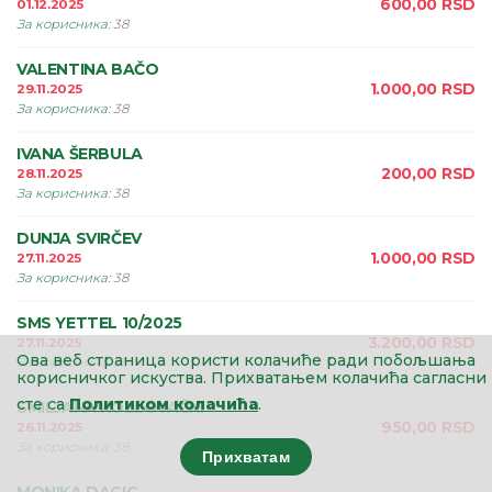
600,00
RSD
01.12.2025
За корисника
:
38
VALENTINA BAČO
1.000,00
RSD
29.11.2025
За корисника
:
38
IVANA ŠERBULA
200,00
RSD
28.11.2025
За корисника
:
38
DUNJA SVIRČEV
1.000,00
RSD
27.11.2025
За корисника
:
38
SMS YETTEL 10/2025
3.200,00
RSD
27.11.2025
Ова веб страница користи колачиће ради побољшања
За корисника
:
38
корисничког искуства.
Прихватањем колачића сагласни
сте са
Политиком колачића
.
SMILJANA KOZLOVAČKI
950,00
RSD
26.11.2025
За корисника
:
38
Прихватам