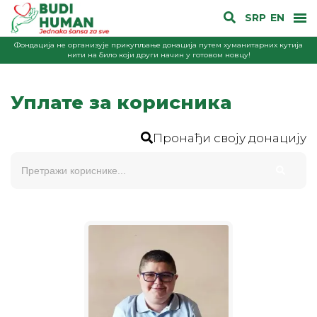
SRP
EN
Фондација не организује прикупљање донација путем хуманитарних кутија
нити на било који други начин у готовом новцу!
Уплате за корисника
Пронађи своју донацију