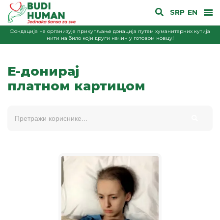
SRP
EN
Фондација не организује прикупљање донација путем хуманитарних кутија
нити на било који други начин у готовом новцу!
E-донирај
платном картицом