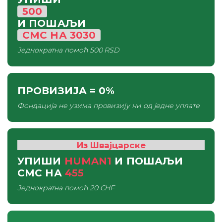
500
И ПОШАЉИ
СМС
НА
3030
Једнократна помоћ
500 RSD
ПРОВИЗИЈА
= 0%
Фондација не узима провизију ни од једне уплате
Из Швајцарске
УПИШИ
HUMAN1
И ПОШАЉИ
СМС
НА
455
Једнократна помоћ
20 CHF