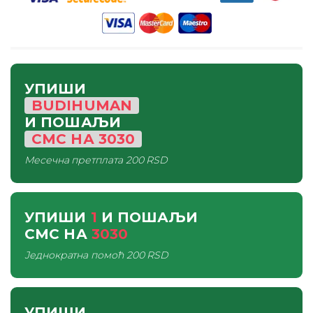
УПИШИ
BUDIHUMAN
И ПОШАЉИ
СМС
НА
3030
Месечна претплата
200 RSD
УПИШИ
1
И ПОШАЉИ
СМС
НА
3030
Једнократна помоћ
200 RSD
УПИШИ