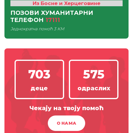
Из Босне и Херцеговине
ПОЗОВИ ХУМАНИТАРНИ
ТЕЛЕФОН
17111
Једнократна помоћ
3 KM
703
575
деце
одраслих
Чекају на твоју помоћ
О НАМА