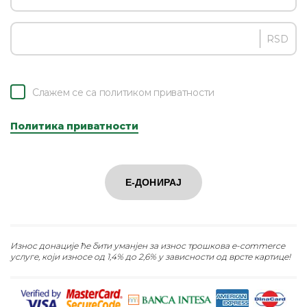
RSD
Слажем се са политиком приватности
Политика приватности
Е-ДОНИРАЈ
Износ донације ће бити уманјен за износ трошкова e-commerce
услуге, који износе од 1,4% до 2,6% у зависности од врсте картице!