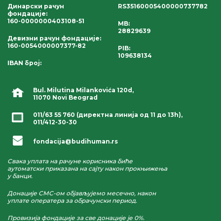
Динарски рачун
RS35160005400000737782
фондације
:
160-0000000403108-51
MB:
28829639
Девизни рачун фондације
:
160-0054000007377-82
PIB:
109638134
IBAN број
:
Bul. Milutina Milankovića 120d,
11070 Novi Beograd
011/63 55 760
(директна линија од 11 до 13h),
011/412-30-30
fondacija@budihuman.rs
Свака уплата на рачуне корисника биће
аутоматски приказана на сајту након прокњижења
у банци.
Донације СМС-ом објављујемо месечно, након
уплате оператера за обрачунски период.
Провизија фондације за све донације је 0%.