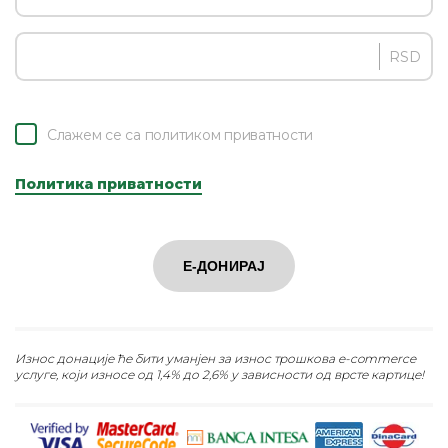
RSD
Слажем се са политиком приватности
Политика приватности
Е-ДОНИРАЈ
Износ донације ће бити уманјен за износ трошкова e-commerce
услуге, који износе од 1,4% до 2,6% у зависности од врсте картице!