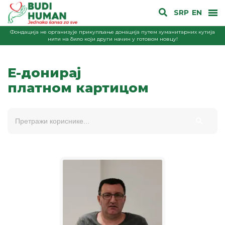
SRP
EN
Фондација не организује прикупљање донација путем хуманитарних кутија
нити на било који други начин у готовом новцу!
E-донирај
платном картицом