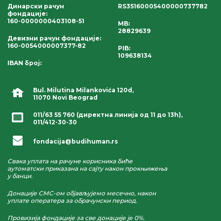
Динарски рачун
RS35160005400000737782
фондације
:
160-0000000403108-51
MB:
28829639
Девизни рачун фондације
:
160-0054000007377-82
PIB:
109638134
IBAN број
:
Bul. Milutina Milankovića 120d,
11070 Novi Beograd
011/63 55 760
(директна линија од 11 до 13h),
011/412-30-30
fondacija@budihuman.rs
Свака уплата на рачуне корисника биће
аутоматски приказана на сајту након прокњижења
у банци.
Донације СМС-ом објављујемо месечно, након
уплате оператера за обрачунски период.
Провизија фондације за све донације је 0%.