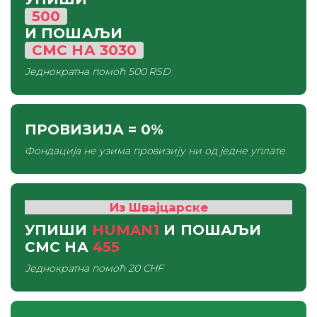
500
И ПОШАЉИ
СМС
НА
3030
Једнократна помоћ
500 RSD
ПРОВИЗИЈА
= 0%
Фондација не узима провизију ни од једне уплате
Из Швајцарске
УПИШИ
HUMAN1
И ПОШАЉИ
СМС
НА
455
Једнократна помоћ
20 CHF