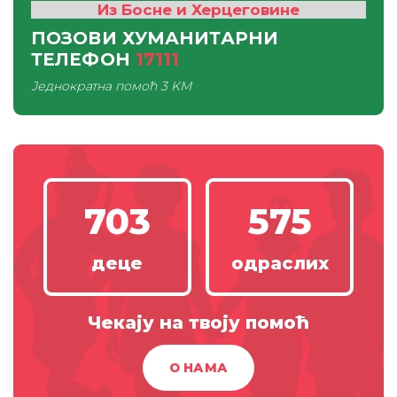
Из Босне и Херцеговине
ПОЗОВИ ХУМАНИТАРНИ
ТЕЛЕФОН
17111
Једнократна помоћ
3 KM
703
575
деце
одраслих
Чекају на твоју помоћ
О НАМА