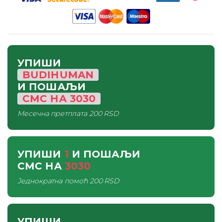
УПИШИ
BUDIHUMAN
И ПОШАЉИ
СМС
НА
3030
Месечна претплата
200 RSD
УПИШИ
1
И ПОШАЉИ
СМС
НА
3030
Једнократна помоћ
200 RSD
УПИШИ