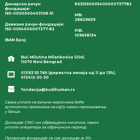
Динарски рачун
RS35160005400000737782
фондације
:
160-0000000403108-51
MB:
28829639
Девизни рачун фондације
:
160-0054000007377-82
PIB:
109638134
IBAN број
:
Bul. Milutina Milankovića 120d,
11070 Novi Beograd
011/63 55 760
(директна линија од 11 до 13h),
011/412-30-30
fondacija@budihuman.rs
Свака уплата на рачуне корисника биће
аутоматски приказана на сајту након прокњижења
у банци.
Донације СМС-ом објављујемо месечно, након
уплате оператера за обрачунски период.
Провизија фондације за све донације је 0%.