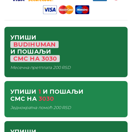
УПИШИ
BUDIHUMAN
И ПОШАЉИ
СМС
НА
3030
Месечна претплата
200 RSD
УПИШИ
1
И ПОШАЉИ
СМС
НА
3030
Једнократна помоћ
200 RSD
УПИШИ