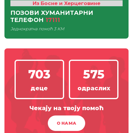
Из Босне и Херцеговине
ПОЗОВИ ХУМАНИТАРНИ
ТЕЛЕФОН
17111
Једнократна помоћ
3 KM
703
575
деце
одраслих
Чекају на твоју помоћ
О НАМА