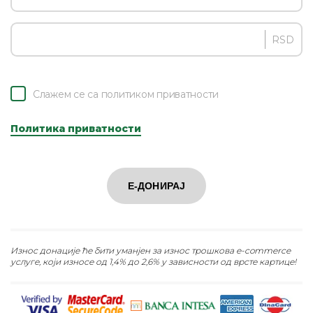
RSD
Слажем се са политиком приватности
Политика приватности
Е-ДОНИРАЈ
Износ донације ће бити уманјен за износ трошкова e-commerce
услуге, који износе од 1,4% до 2,6% у зависности од врсте картице!