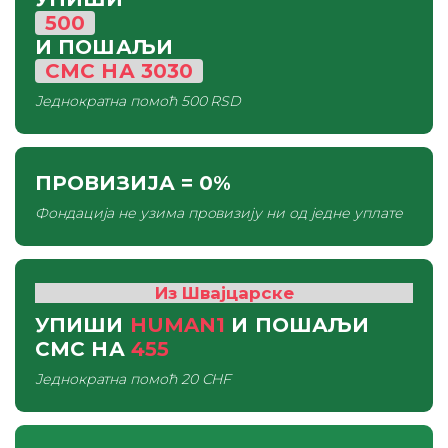
500
И ПОШАЉИ
СМС
НА
3030
Једнократна помоћ
500 RSD
ПРОВИЗИЈА
= 0%
Фондација не узима провизију ни од једне уплате
Из Швајцарске
УПИШИ
HUMAN1
И ПОШАЉИ
СМС
НА
455
Једнократна помоћ
20 CHF