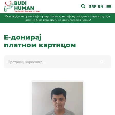
SRP
EN
Фондација не организује прикупљање донација путем хуманитарних кутија
нити на било који други начин у готовом новцу!
E-донирај
платном картицом