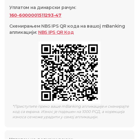
Уплатом на динарски рачун
:
160-6000001511293-47
Скенирањем NBS IPS QR кода на вашој mBanking
апликацији
:
NBS IPS QR
Код
*
Приступите преко ваше mBanking апликације и скенирајте
код са екрана. Износ је подешен на 1000 РСД, а корекција
износа се може урадити у самој апликацији.