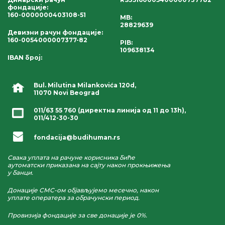
фондације
:
160-0000000403108-51
MB:
28829639
Девизни рачун фондације
:
160-0054000007377-82
PIB:
109638134
IBAN број
:
Bul. Milutina Milankovića 120d,
11070 Novi Beograd
011/63 55 760
(директна линија од 11 до 13h),
011/412-30-30
fondacija@budihuman.rs
Свака уплата на рачуне корисника биће
аутоматски приказана на сајту након прокњижења
у банци.
Донације СМС-ом објављујемо месечно, након
уплате оператера за обрачунски период.
Провизија фондације за све донације је 0%.