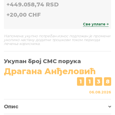
+
449.058,74 RSD
+
20,00 CHF
Све уплате
Напомена: укупно потребан износ подложан је промени
уколико настану додатни трошкови током периода
лечења корисника.
Укупан број СМС порука
Драгана Анђеловић
1
1
3
8
06.08.2026
Опис