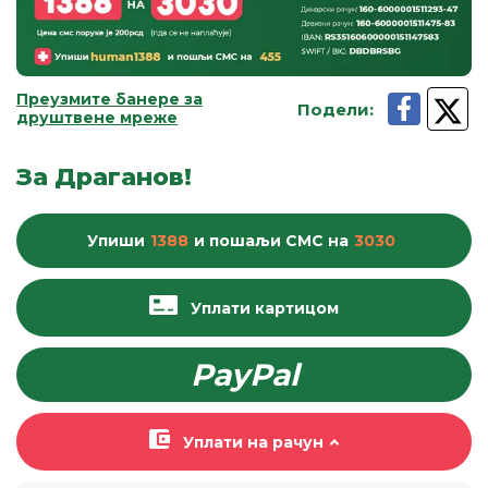
Преузмите банере за
Подели
:
друштвене мреже
За Драганов!
Упиши
1388
и пошаљи
СМС
на
3030
Уплати картицом
PayPal
Уплати на рачун