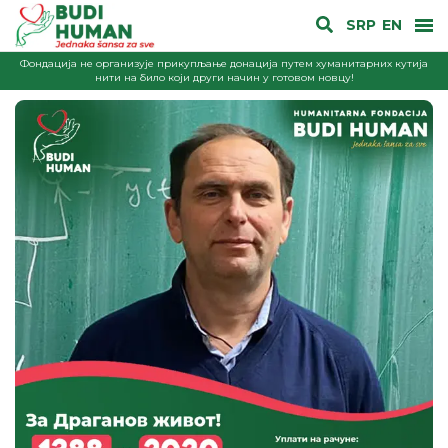
SRP
EN
Фондација не организује прикупљање донација путем хуманитарних кутија
нити на било који други начин у готовом новцу!