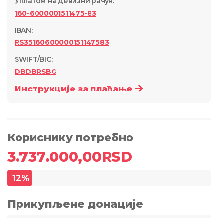
Уплатом на девизни рачун
:
160-6000001511475-83
IBAN:
RS35160600000151147583
SWIFT/BIC:
DBDBRSBG
Инструкције за плаћање
Кориснику потребно
3.737.000,00
RSD
12
%
Прикупљене донације