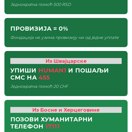
Једнократна помоћ
500 RSD
ПРОВИЗИЈА
= 0%
Фондација не узима провизију ни од једне уплате
Из Швајцарске
УПИШИ
HUMAN1
И ПОШАЉИ
СМС
НА
455
Једнократна помоћ
20 CHF
Из Босне и Херцеговине
ПОЗОВИ ХУМАНИТАРНИ
ТЕЛЕФОН
17111