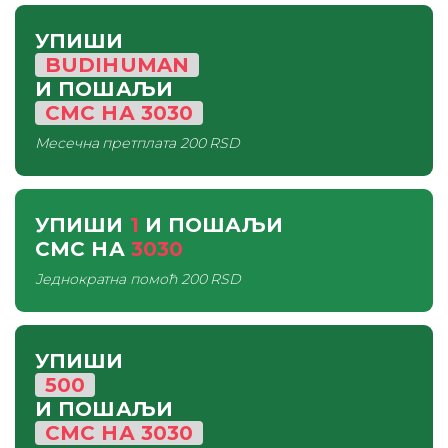
УПИШИ
BUDIHUMAN
И ПОШАЉИ
СМС
НА
3030
Месечна претплата
200 RSD
УПИШИ
1
И ПОШАЉИ
СМС
НА
3030
Једнократна помоћ
200 RSD
УПИШИ
500
И ПОШАЉИ
СМС
НА
3030