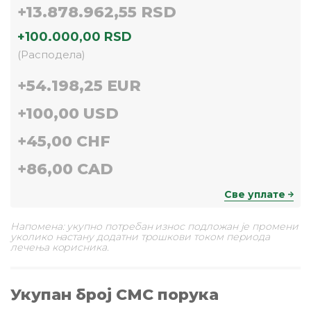
+
13.878.962,55 RSD
+
100.000,00 RSD
(
Расподела
)
+
54.198,25 EUR
+
100,00 USD
+
45,00 CHF
+
86,00 CAD
Све уплате
Напомена: укупно потребан износ подложан је промени
уколико настану додатни трошкови током периода
лечења корисника.
Укупан број СМС порука