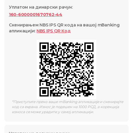
Уплатом на динарски рачун
:
160-6000001670762-44
Скенирањем NBS IPS QR кода на вашој mBanking
апликацији
:
NBS IPS QR
Код
*
Приступите преко ваше mBanking апликације и скенирајте
код са екрана. Износ је подешен на 1000 РСД, а корекција
износа се може урадити у самој апликацији.