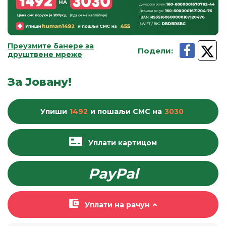
Преузмите банере за
Подели
:
друштвене мреже
За Јовану!
Упиши
1492
и пошаљи
СМС
на
3030
Уплати картицом
PayPal
Уплати на рачун