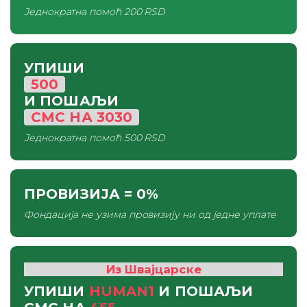
Једнократна помоћ
200 RSD
УПИШИ
500
И ПОШАЉИ
СМС
НА
3030
Једнократна помоћ
500 RSD
ПРОВИЗИЈА
= 0%
Фондација не узима провизију ни од једне уплате
Из Швајцарске
УПИШИ
HUMAN1
И ПОШАЉИ