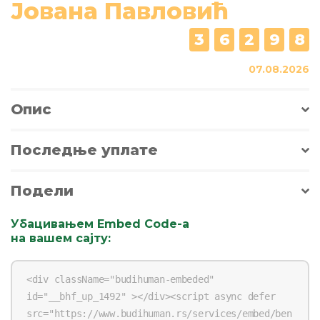
Јована Павловић
3
6
2
9
8
07.08.2026
Опис
Последње уплате
Подели
Убацивањем Embed Code-a
на вашем сајту
: