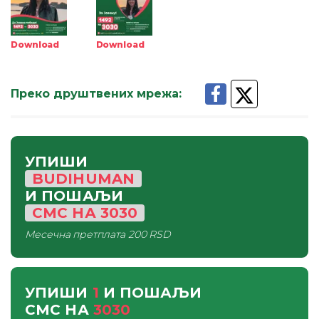
Download
Download
Преко друштвених мрежа
:
УПИШИ
BUDIHUMAN
И ПОШАЉИ
СМС
НА
3030
Месечна претплата
200 RSD
УПИШИ
1
И ПОШАЉИ
СМС
НА
3030