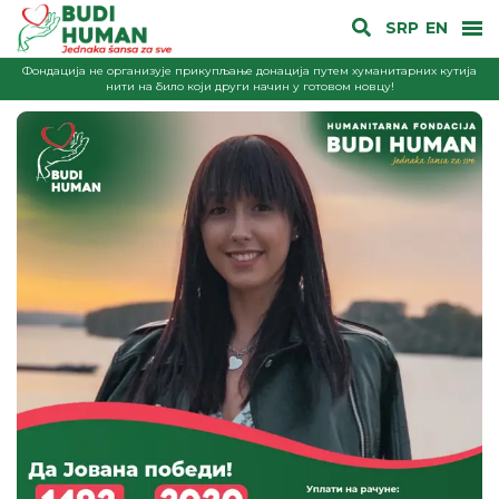
SRP
EN
Фондација не организује прикупљање донација путем хуманитарних кутија
нити на било који други начин у готовом новцу!