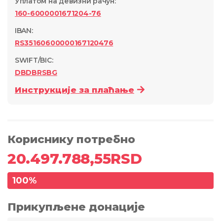
Уплатом на девизни рачун
:
160-6000001671204-76
IBAN:
RS35160600000167120476
SWIFT/BIC:
DBDBRSBG
Инструкције за плаћање
Кориснику потребно
20.497.788,55
RSD
100
%
Прикупљене донације