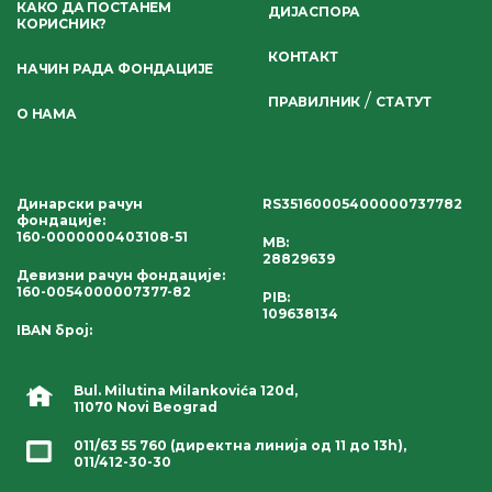
КАКО ДА ПОСТАНЕМ
ДИЈАСПОРА
КОРИСНИК?
КОНТАКТ
НАЧИН РАДА ФОНДАЦИЈЕ
/
ПРАВИЛНИК
СТАТУТ
О НАМА
Динарски рачун
RS35160005400000737782
фондације
:
160-0000000403108-51
MB:
28829639
Девизни рачун фондације
:
160-0054000007377-82
PIB:
109638134
IBAN број
:
Bul. Milutina Milankovića 120d,
11070 Novi Beograd
011/63 55 760
(директна линија од 11 до 13h),
011/412-30-30