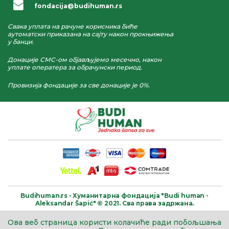
fondacija@budihuman.rs
Свака уплата на рачуне корисника биће
аутоматски приказана на сајту након прокњижења
у банци.
Донације СМС-ом објављујемо месечно, након
уплате оператера за обрачунски период.
Провизија фондације за све донације је 0%.
Budihuman.rs -
Хуманитарна фондација
"Budi human -
Aleksandar Šapić" © 2021.
Сва права задржана.
Ова веб страница користи колачиће ради побољшања