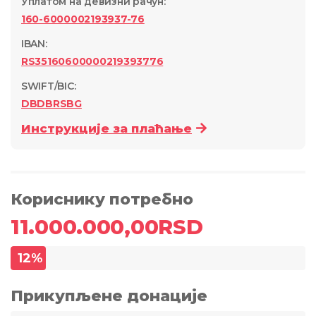
Уплатом на девизни рачун
:
160-6000002193937-76
IBAN:
RS35160600000219393776
SWIFT/BIC:
DBDBRSBG
Инструкције за плаћање
Кориснику потребно
11.000.000,00
RSD
12
%
Прикупљене донације