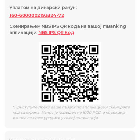
Уплатом на динарски рачун
:
160-6000002193324-72
Скенирањем NBS IPS QR кода на вашој mBanking
апликацији
:
NBS IPS QR
Код
*
Приступите преко ваше mBanking апликације и скенирајте
код са екрана. Износ је подешен на 1000 РСД, а корекција
износа се може урадити у самој апликацији.