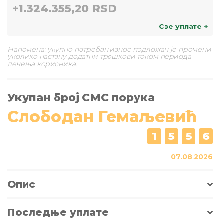
+
1.324.355,20 RSD
Све уплате
Напомена: укупно потребан износ подложан је промени
уколико настану додатни трошкови током периода
лечења корисника.
Укупан број СМС порука
Слободан Гемаљевић
1
5
5
6
07.08.2026
Опис
Последње уплате