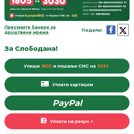
Преузмите банере за
Подели
:
друштвене мреже
За Слободана!
Упиши
1805
и пошаљи
СМС
на
3030
Уплати картицом
PayPal
Уплати на рачун