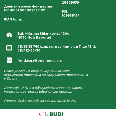
28829639
Девизни рачун фондације
:
160-0054000007377-82
PIB:
109638134
IBAN број
:
Bul. Milutina Milankovića 120d,
11070 Novi Beograd
011/63 55 760
(директна линија од 11 до 13h),
011/412-30-30
fondacija@budihuman.rs
Свака уплата на рачуне корисника биће
аутоматски приказана на сајту након прокњижења
у банци.
Донације СМС-ом објављујемо месечно, након
уплате оператера за обрачунски период.
Провизија фондације за све донације је 0%.