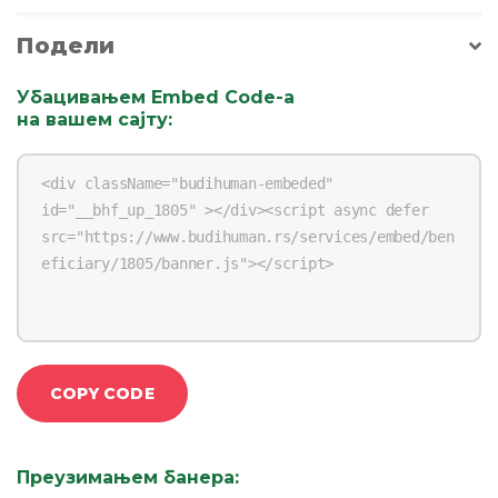
Подели
Убацивањем Embed Code-a
на вашем сајту
:
COPY CODE
Преузимањем банера
: