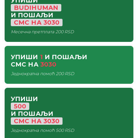
УПИШИ
BUDIHUMAN
И ПОШАЉИ
СМС
НА
3030
Месечна претплата
200 RSD
УПИШИ
1
И ПОШАЉИ
СМС
НА
3030
Једнократна помоћ
200 RSD
УПИШИ
500
И ПОШАЉИ
СМС
НА
3030
Једнократна помоћ
500 RSD