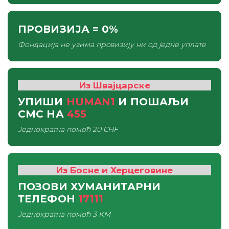
ПРОВИЗИЈА
= 0%
Фондација не узима провизију ни од једне уплате
Из Швајцарске
УПИШИ
HUMAN1
И ПОШАЉИ
СМС
НА
455
Једнократна помоћ
20 CHF
Из Босне и Херцеговине
ПОЗОВИ ХУМАНИТАРНИ
ТЕЛЕФОН
17111
Једнократна помоћ
3 KM