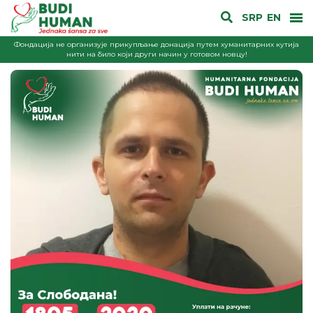
SRP
EN
Фондација не организује прикупљање донација путем хуманитарних кутија
нити на било који други начин у готовом новцу!