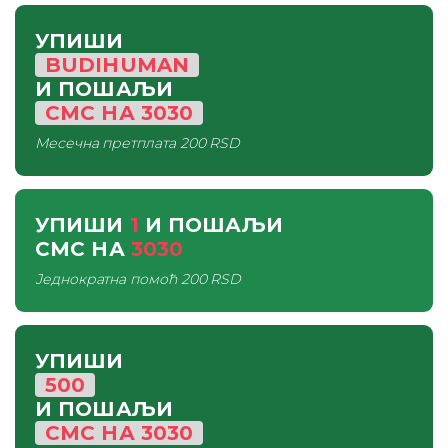
УПИШИ
BUDIHUMAN
И ПОШАЉИ
СМС
НА
3030
Месечна претплата
200 RSD
УПИШИ
1
И ПОШАЉИ
СМС
НА
3030
Једнократна помоћ
200 RSD
УПИШИ
500
И ПОШАЉИ
СМС
НА
3030