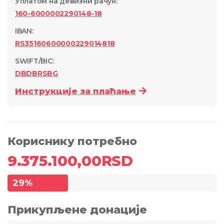
Уплатом на девизни рачун
:
160-6000002290148-18
IBAN:
RS35160600000229014818
SWIFT/BIC:
DBDBRSBG
Инструкције за плаћање
Кориснику потребно
9.375.100,00
RSD
29
%
Прикупљене донације