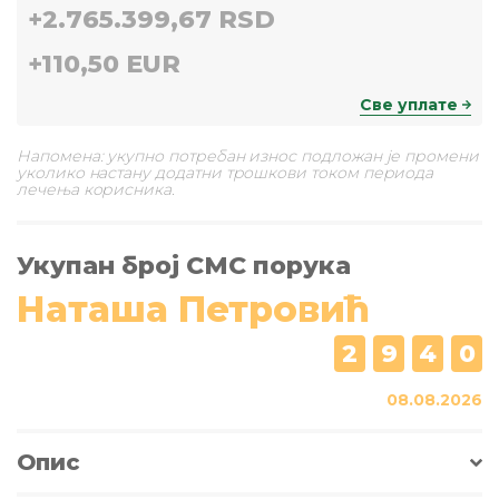
+
2.765.399,67 RSD
+
110,50 EUR
Све уплате
Напомена: укупно потребан износ подложан је промени
уколико настану додатни трошкови током периода
лечења корисника.
Укупан број СМС порука
Наташа Петровић
2
9
4
0
08.08.2026
Опис