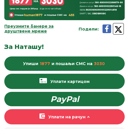
Преузмите банере за
Подели
:
друштвене мреже
За Наташу!
Упиши
1877
и пошаљи
СМС
на
3030
Уплати картицом
PayPal
Уплати на рачун