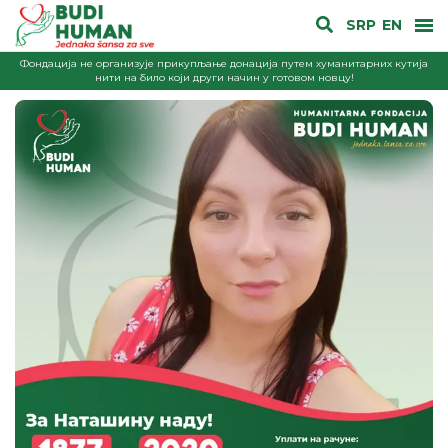
SRP
EN
Фондација не организује прикупљање донација путем хуманитарних кутија
нити на било који други начин у готовом новцу!