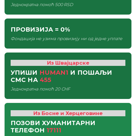
Једнократна помоћ
500 RSD
ПРОВИЗИЈА
= 0%
Фондација не узима провизију ни од једне уплате
Из Швајцарске
УПИШИ
HUMAN1
И ПОШАЉИ
СМС
НА
455
Једнократна помоћ
20 CHF
Из Босне и Херцеговине
ПОЗОВИ ХУМАНИТАРНИ
ТЕЛЕФОН
17111