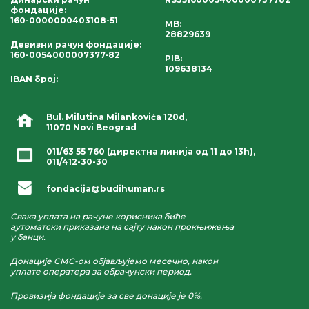
фондације
:
160-0000000403108-51
MB:
28829639
Девизни рачун фондације
:
160-0054000007377-82
PIB:
109638134
IBAN број
:
Bul. Milutina Milankovića 120d,
11070 Novi Beograd
011/63 55 760
(директна линија од 11 до 13h),
011/412-30-30
fondacija@budihuman.rs
Свака уплата на рачуне корисника биће
аутоматски приказана на сајту након прокњижења
у банци.
Донације СМС-ом објављујемо месечно, након
уплате оператера за обрачунски период.
Провизија фондације за све донације је 0%.