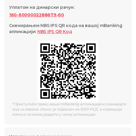
Уплатом на динарски рачун
:
160-6000002288679-60
Скенирањем NBS IPS QR кода на вашој mBanking
апликацији
:
NBS IPS QR
Код
*
Приступите преко ваше mBanking апликације и скенирајте
код са екрана. Износ је подешен на 1000 РСД, а корекција
износа се може урадити у самој апликацији.