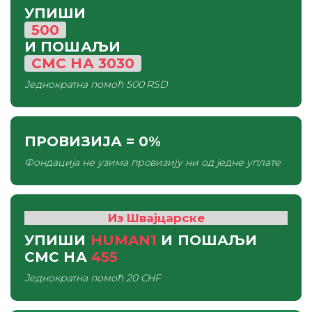
УПИШИ
500
И ПОШАЉИ
СМС
НА
3030
Једнократна помоћ
500 RSD
ПРОВИЗИЈА
= 0%
Фондација не узима провизију ни од једне уплате
Из Швајцарске
УПИШИ
HUMAN1
И ПОШАЉИ
СМС
НА
455
Једнократна помоћ
20 CHF