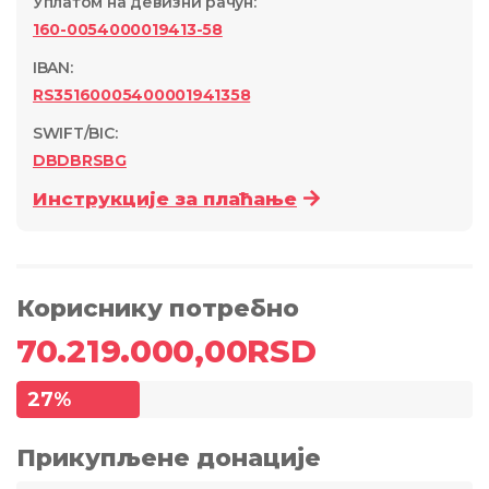
Уплатом на девизни рачун
:
160-0054000019413-58
IBAN:
RS35160005400001941358
SWIFT/BIC:
DBDBRSBG
Инструкције за плаћање
Кориснику потребно
70.219.000,00
RSD
27
%
Прикупљене донације