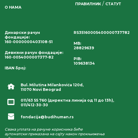
/
ПРАВИЛНИК
СТАТУТ
О НАМА
Динарски рачун
RS35160005400000737782
фондације
:
160-0000000403108-51
MB:
28829639
Девизни рачун фондације
:
160-0054000007377-82
PIB:
109638134
IBAN број
:
Bul. Milutina Milankovića 120d,
11070 Novi Beograd
011/63 55 760
(директна линија од 11 до 13h),
011/412-30-30
fondacija@budihuman.rs
Свака уплата на рачуне корисника биће
аутоматски приказана на сајту након прокњижења