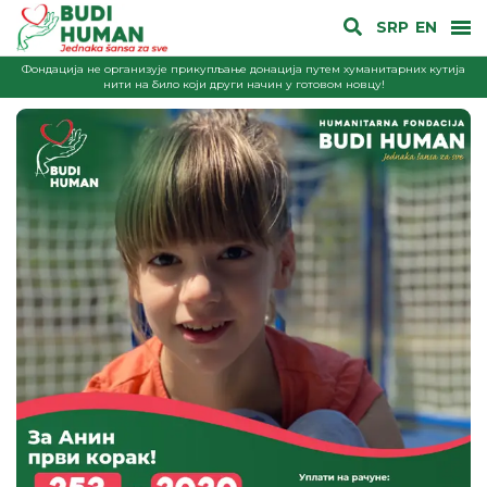
SRP
EN
Фондација не организује прикупљање донација путем хуманитарних кутија
нити на било који други начин у готовом новцу!