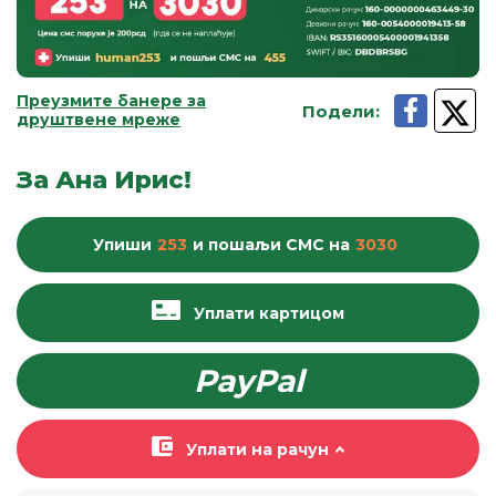
Преузмите банере за
Подели
:
друштвене мреже
За Ана Ирис!
Упиши
253
и пошаљи
СМС
на
3030
Уплати картицом
PayPal
Уплати на рачун