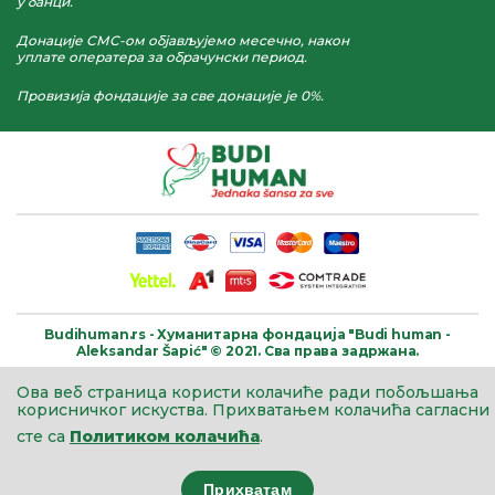
у банци.
Донације СМС-ом објављујемо месечно, након
уплате оператера за обрачунски период.
Провизија фондације за све донације је 0%.
Budihuman.rs -
Хуманитарна фондација
"Budi human -
Aleksandar Šapić" © 2021.
Сва права задржана.
Ова веб страница користи колачиће ради побољшања
корисничког искуства.
Прихватањем колачића сагласни
сте са
Политиком колачића
.
Прихватам