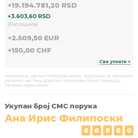
+
19.194.781,20 RSD
+
3.603,60 RSD
(
Расподела
)
+
2.509,50 EUR
+
150,00 CHF
Све уплате
Напомена: укупно потребан износ подложан је промени
уколико настану додатни трошкови током периода
лечења корисника.
Укупан број СМС порука
Ана Ирис Филипоски
6
6
8
6
0