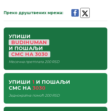
Преко друштвених мрежа
:
УПИШИ
BUDIHUMAN
И ПОШАЉИ
СМС
НА
3030
Месечна претплата
200 RSD
УПИШИ
1
И ПОШАЉИ
СМС
НА
3030
Једнократна помоћ
200 RSD