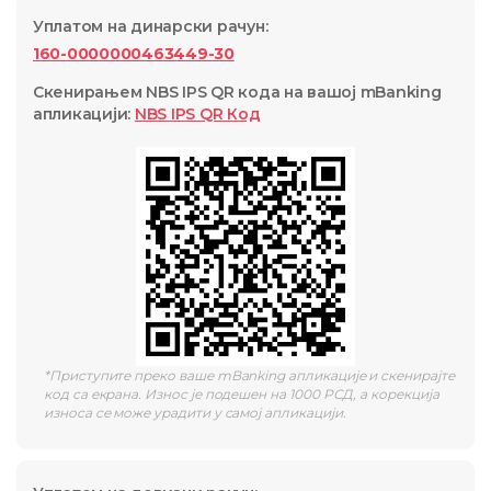
Уплатом на динарски рачун
:
160-0000000463449-30
Скенирањем NBS IPS QR кода на вашој mBanking
апликацији
:
NBS IPS QR
Код
*
Приступите преко ваше mBanking апликације и скенирајте
код са екрана. Износ је подешен на 1000 РСД, а корекција
износа се може урадити у самој апликацији.