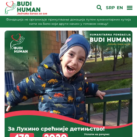
SRP
EN
Фондација не организује прикупљање донација путем хуманитарних кутија
нити на било који други начин у готовом новцу!