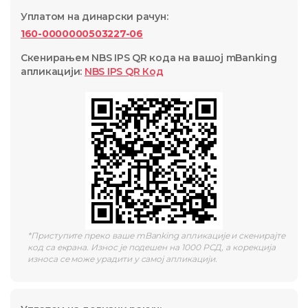
Уплатом на динарски рачун
:
160-0000000503227-06
Скенирањем NBS IPS QR кода на вашој mBanking
апликацији
:
NBS IPS QR
Код
*
Приступите преко ваше mBanking апликације и скенирајте
код са екрана. Износ је подешен на 1000 РСД, а корекција
износа се може урадити у самој апликацији.