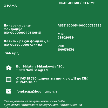
/
ПРАВИЛНИК
СТАТУТ
О НАМА
Динарски рачун
RS35160005400000737782
фондације
:
160-0000000403108-51
MB:
28829639
Девизни рачун фондације
:
160-0054000007377-82
PIB:
109638134
IBAN број
:
Bul. Milutina Milankovića 120d,
11070 Novi Beograd
011/63 55 760
(директна линија од 11 до 13h),
011/412-30-30
fondacija@budihuman.rs
Свака уплата на рачуне корисника биће
аутоматски приказана на сајту након прокњижења