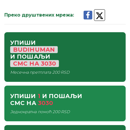
Преко друштвених мрежа
:
УПИШИ
BUDIHUMAN
И ПОШАЉИ
СМС
НА
3030
Месечна претплата
200 RSD
УПИШИ
1
И ПОШАЉИ
СМС
НА
3030
Једнократна помоћ
200 RSD