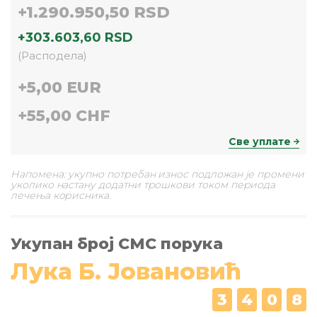
+
1.290.950,50 RSD
+
303.603,60 RSD
(
Расподела
)
+
5,00 EUR
+
55,00 CHF
Све уплате
Напомена: укупно потребан износ подложан је промени
уколико настану додатни трошкови током периода
лечења корисника.
Укупан број СМС порука
Лука Б. Јовановић
3
4
0
8