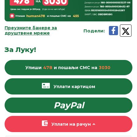
Преузмите банере за
Подели
:
друштвене мреже
За Луку!
Упиши
478
и пошаљи
СМС
на
3030
Уплати картицом
PayPal
Уплати на рачун