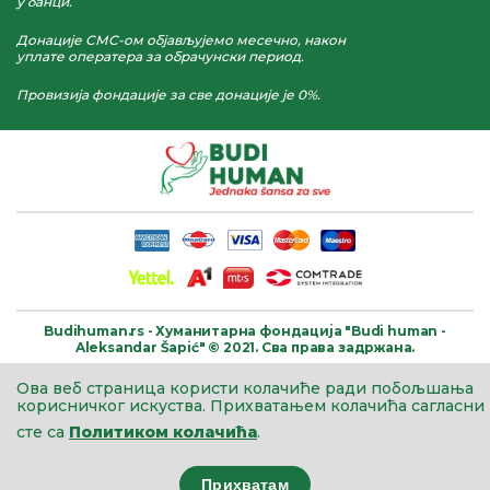
у банци.
Донације СМС-ом објављујемо месечно, након
уплате оператера за обрачунски период.
Провизија фондације за све донације је 0%.
Budihuman.rs -
Хуманитарна фондација
"Budi human -
Aleksandar Šapić" © 2021.
Сва права задржана.
Ова веб страница користи колачиће ради побољшања
корисничког искуства.
Прихватањем колачића сагласни
сте са
Политиком колачића
.
Прихватам