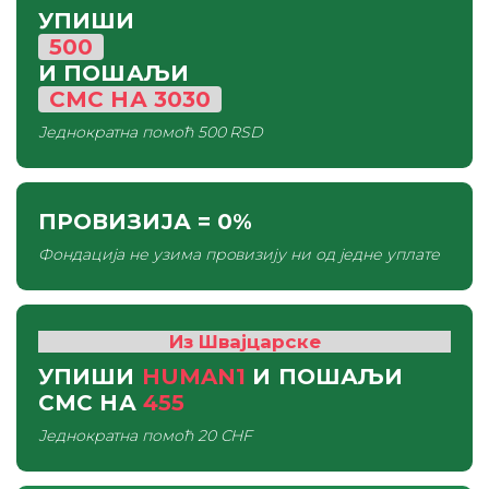
УПИШИ
500
И ПОШАЉИ
СМС
НА
3030
Једнократна помоћ
500 RSD
ПРОВИЗИЈА
= 0%
Фондација не узима провизију ни од једне уплате
Из Швајцарске
УПИШИ
HUMAN1
И ПОШАЉИ
СМС
НА
455
Једнократна помоћ
20 CHF