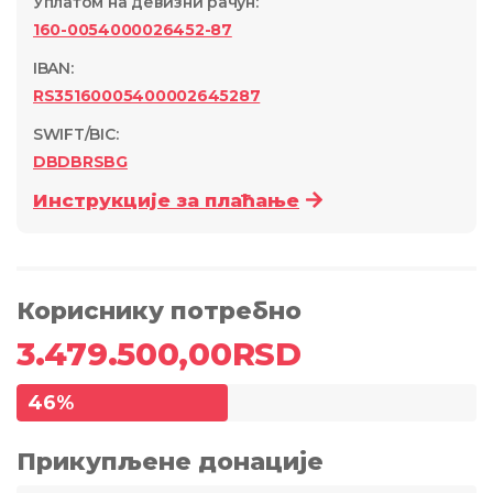
Уплатом на девизни рачун
:
160-0054000026452-87
IBAN:
RS35160005400002645287
SWIFT/BIC:
DBDBRSBG
Инструкције за плаћање
Кориснику потребно
3.479.500,00
RSD
46
%
Прикупљене донације