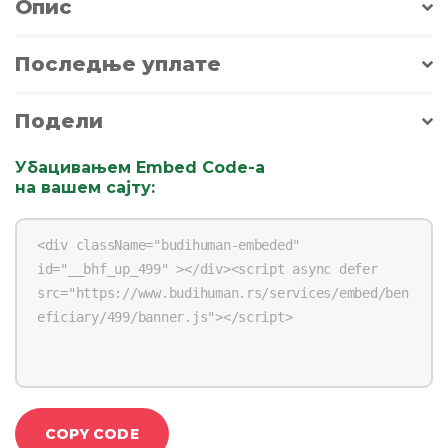
Опис
Последње уплате
Подели
Убацивањем Embed Code-a
на вашем сајту
:
COPY CODE