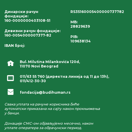
Динарски рачун
RS35160005400000737782
фондације
:
160-0000000403108-51
MB:
28829639
Девизни рачун фондације
:
160-0054000007377-82
PIB:
109638134
IBAN број
:
Bul. Milutina Milankovića 120d,
11070 Novi Beograd
011/63 55 760
(директна линија од 11 до 13h),
011/412-30-30
fondacija@budihuman.rs
Свака уплата на рачуне корисника биће
аутоматски приказана на сајту након прокњижења
у банци.
Донације СМС-ом објављујемо месечно, након
уплате оператера за обрачунски период.