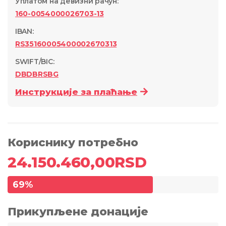
Уплатом на девизни рачун
:
160-0054000026703-13
IBAN:
RS35160005400002670313
SWIFT/BIC:
DBDBRSBG
Инструкције за плаћање
Кориснику потребно
24.150.460,00
RSD
69
%
Прикупљене донације