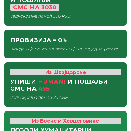
И ПОШАЉИ
СМС
НА
3030
Једнократна помоћ
500 RSD
ПРОВИЗИЈА
= 0%
Фондација не узима провизију ни од једне уплате
Из Швајцарске
УПИШИ
HUMAN1
И ПОШАЉИ
СМС
НА
455
Једнократна помоћ
20 CHF
Из Босне и Херцеговине
ПОЗОВИ ХУМАНИТАРНИ