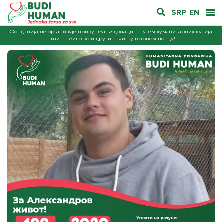
SRP
EN
Фондација не организује прикупљање донација путем хуманитарних кутија
нити на било који други начин у готовом новцу!