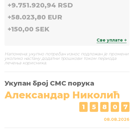
+
9.751.920,94 RSD
+
58.023,80 EUR
+
150,00 SEK
Све уплате
Напомена: укупно потребан износ подложан је промени
уколико настану додатни трошкови током периода
лечења корисника.
Укупан број СМС порука
Александар Николић
1
5
8
0
7
08.08.2026