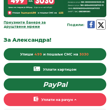
Преузмите банере за
Подели
:
друштвене мреже
За Александра!
Упиши
499
и пошаљи
СМС
на
3030
Уплати картицом
PayPal
Уплати на рачун