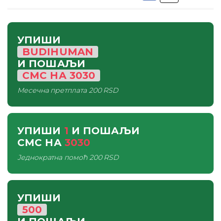
УПИШИ
BUDIHUMAN
И ПОШАЉИ
СМС
НА
3030
Месечна претплата
200 RSD
УПИШИ
1
И ПОШАЉИ
СМС
НА
3030
Једнократна помоћ
200 RSD
УПИШИ
500