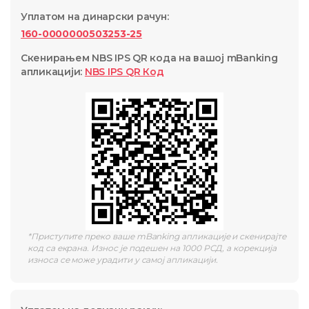
Уплатом на динарски рачун
:
160-0000000503253-25
Скенирањем NBS IPS QR кода на вашој mBanking
апликацији
:
NBS IPS QR
Код
*
Приступите преко ваше mBanking апликације и скенирајте
код са екрана. Износ је подешен на 1000 РСД, а корекција
износа се може урадити у самој апликацији.