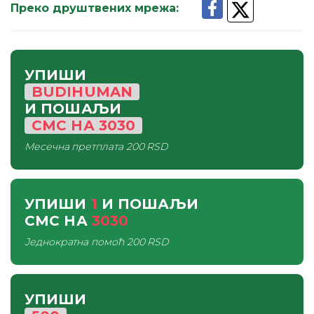
Преко друштвених мрежа
:
УПИШИ
BUDIHUMAN
И ПОШАЉИ
СМС
НА
3030
Месечна претплата
200 RSD
УПИШИ
1
И ПОШАЉИ
СМС
НА
3030
Једнократна помоћ
200 RSD
УПИШИ