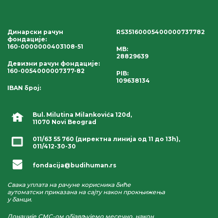
Динарски рачун
RS35160005400000737782
фондације
:
160-0000000403108-51
MB:
28829639
Девизни рачун фондације
:
160-0054000007377-82
PIB:
109638134
IBAN број
:
Bul. Milutina Milankovića 120d,
11070 Novi Beograd
011/63 55 760
(директна линија од 11 до 13h),
011/412-30-30
fondacija@budihuman.rs
Свака уплата на рачуне корисника биће
аутоматски приказана на сајту након прокњижења
у банци.
Донације СМС-ом објављујемо месечно, након