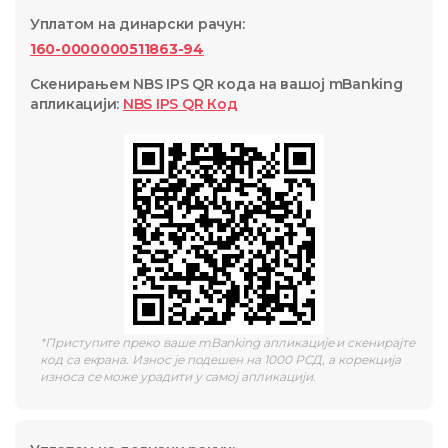
Уплатом на динарски рачун
:
160-0000000511863-94
Скенирањем NBS IPS QR кода на вашој mBanking
апликацији
:
NBS IPS QR
Код
*
Приступите преко ваше mBanking апликације и скенирајте
код са екрана. Износ је подешен на 1000 РСД, а корекција
износа се може урадити у самој апликацији.