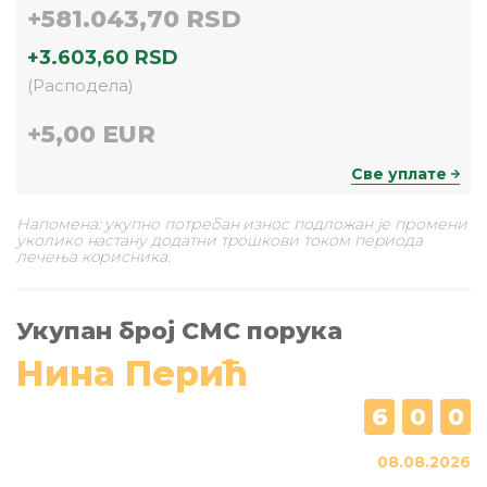
+
581.043,70 RSD
+
3.603,60 RSD
(
Расподела
)
+
5,00 EUR
Све уплате
Напомена: укупно потребан износ подложан је промени
уколико настану додатни трошкови током периода
лечења корисника.
Укупан број СМС порука
Нина Перић
6
0
0
08.08.2026