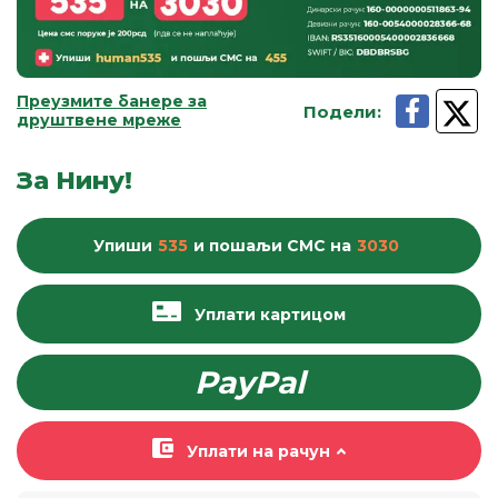
Преузмите банере за
Подели
:
друштвене мреже
За Нину!
Упиши
535
и пошаљи
СМС
на
3030
Уплати картицом
PayPal
Уплати на рачун