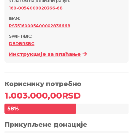
Уплатом на девизни рачун
:
160-0054000028366-68
IBAN:
RS35160005400002836668
SWIFT/BIC:
DBDBRSBG
Инструкције за плаћање
Кориснику потребно
1.003.000,00
RSD
58
%
Прикупљене донације