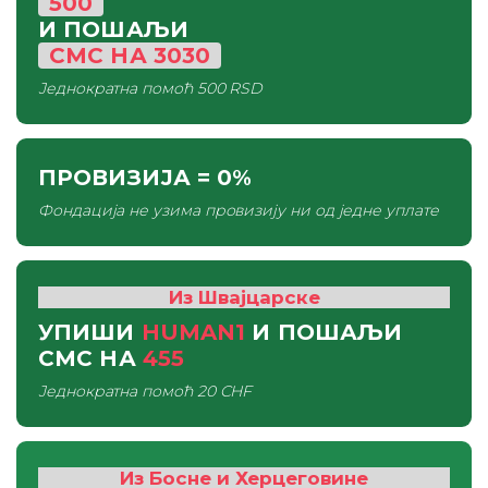
500
И ПОШАЉИ
СМС
НА
3030
Једнократна помоћ
500 RSD
ПРОВИЗИЈА
= 0%
Фондација не узима провизију ни од једне уплате
Из Швајцарске
УПИШИ
HUMAN1
И ПОШАЉИ
СМС
НА
455
Једнократна помоћ
20 CHF
Из Босне и Херцеговине