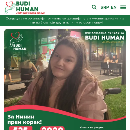
SRP
EN
Фондација не организује прикупљање донација путем хуманитарних кутија
нити на било који други начин у готовом новцу!