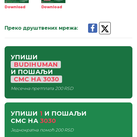
Download
Download
Преко друштвених мрежа
:
УПИШИ
BUDIHUMAN
И ПОШАЉИ
СМС
НА
3030
Месечна претплата
200 RSD
УПИШИ
1
И ПОШАЉИ
СМС
НА
3030
Једнократна помоћ
200 RSD