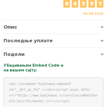
8
6
3
9
7
06.08.2026
Опис
Последње уплате
Подели
Убацивањем Embed Code-a
на вашем сајту
: