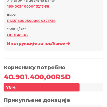
Уплатом на девизни рачун
:
160-0054000043217-38
IBAN:
RS35160005400004321738
SWIFT/BIC:
DBDBRSBG
Инструкције за плаћање
Кориснику потребно
40.901.400,00
RSD
76
%
Прикупљене донације