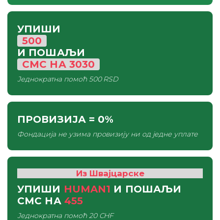
УПИШИ
500
И ПОШАЉИ
СМС
НА
3030
Једнократна помоћ
500 RSD
ПРОВИЗИЈА
= 0%
Фондација не узима провизију ни од једне уплате
Из Швајцарске
УПИШИ
HUMAN1
И ПОШАЉИ
СМС
НА
455
Једнократна помоћ
20 CHF