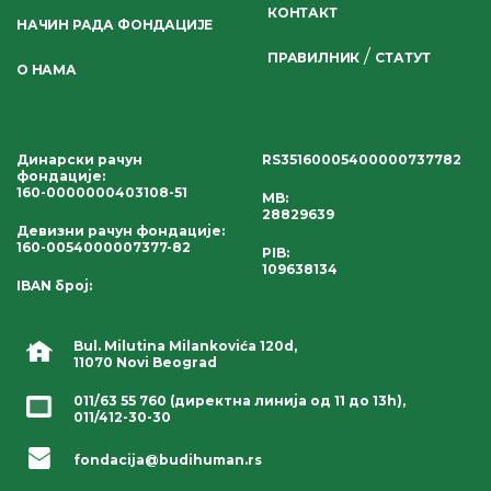
КОНТАКТ
НАЧИН РАДА ФОНДАЦИЈЕ
/
ПРАВИЛНИК
СТАТУТ
О НАМА
Динарски рачун
RS35160005400000737782
фондације
:
160-0000000403108-51
MB:
28829639
Девизни рачун фондације
:
160-0054000007377-82
PIB:
109638134
IBAN број
:
Bul. Milutina Milankovića 120d,
11070 Novi Beograd
011/63 55 760
(директна линија од 11 до 13h),
011/412-30-30
fondacija@budihuman.rs