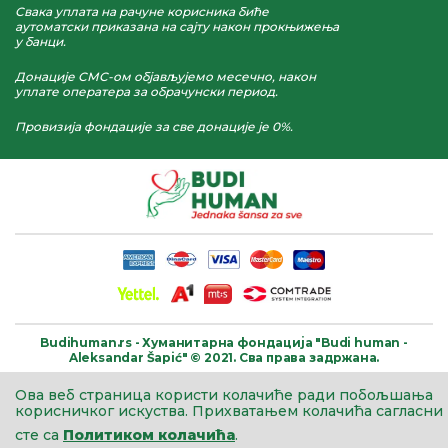
Свака уплата на рачуне корисника биће
аутоматски приказана на сајту након прокњижења
у банци.
Донације СМС-ом објављујемо месечно, након
уплате оператера за обрачунски период.
Провизија фондације за све донације је 0%.
Budihuman.rs -
Хуманитарна фондација
"Budi human -
Aleksandar Šapić" © 2021.
Сва права задржана.
Ова веб страница користи колачиће ради побољшања
корисничког искуства.
Прихватањем колачића сагласни
сте са
Политиком колачића
.