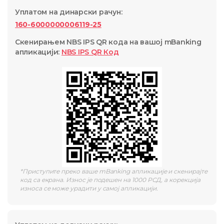
Уплатом на динарски рачун
:
160-6000000006119-25
Скенирањем NBS IPS QR кода на вашој mBanking
апликацији
:
NBS IPS QR
Код
*
Приступите преко ваше mBanking апликације и скенирајте
код са екрана. Износ је подешен на 1000 РСД, а корекција
износа се може урадити у самој апликацији.