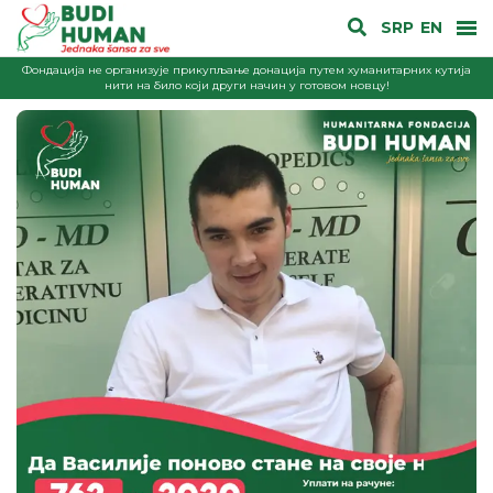
SRP
EN
Фондација не организује прикупљање донација путем хуманитарних кутија
нити на било који други начин у готовом новцу!