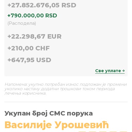
+
27.852.676,05 RSD
+
790.000,00 RSD
(
Расподела
)
+
22.298,67 EUR
+
210,00 CHF
+
647,95 USD
Све уплате
Напомена: укупно потребан износ подложан је промени
уколико настану додатни трошкови током периода
лечења корисника.
Укупан број СМС порука
Василије Урошевић