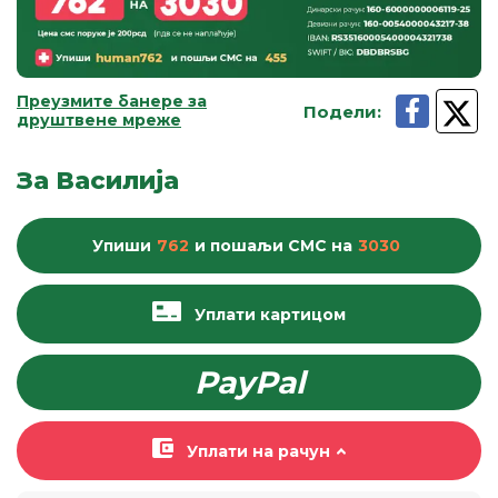
Преузмите банере за
Подели
:
друштвене мреже
За Василија
Упиши
762
и пошаљи
СМС
на
3030
Уплати картицом
PayPal
Уплати на рачун