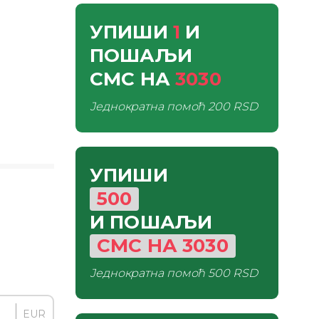
УПИШИ
1
И
ПОШАЉИ
СМС
НА
3030
Једнократна помоћ
200 RSD
УПИШИ
500
И ПОШАЉИ
СМС
НА
3030
Једнократна помоћ
500 RSD
EUR