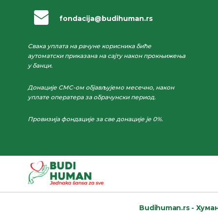
fondacija@budihuman.rs
Свака уплата на рачуне корисника биће
аутоматски приказана на сајту након прокњижења
у банци.
Донације СМС-ом објављујемо месечно, након
уплате оператера за обрачунски период.
Провизија фондације за све донације је 0%.
Budihuman.rs -
Хуман