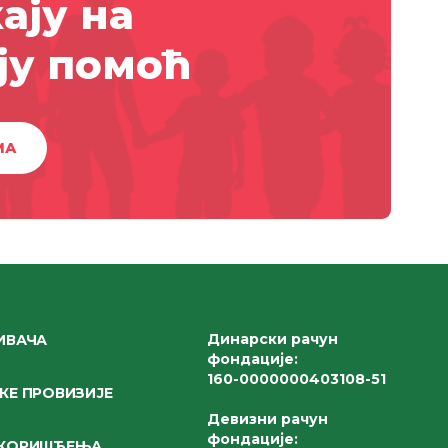
ају на
ју помоћ
МА
Динарски рачун
ИВАЧА
фондације
:
160-0000000403108-51
КЕ ПРОВИЗИЈЕ
Девизни рачун
фондације
:
 КОРИШЋЕЊА