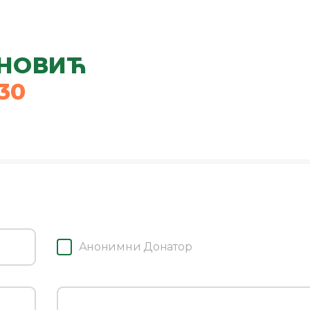
АНОВИЋ
30
Анонимни Донатор