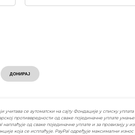
ДОНИРАЈ
и учитава се аутоматски на сајту Фондације у списку уплата 
рској противвредности од сваке појединачне уплате умањен
Pal наплаћује од сваке појединачне уплате и за провизију у из
акције која се исплаћује. PayPal одређује максимални износ