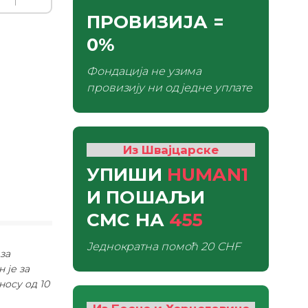
ПРОВИЗИЈА
=
0%
Фондација не узима
провизију ни од једне уплате
Из Швајцарске
УПИШИ
HUMAN1
И ПОШАЉИ
СМС
НА
455
Једнократна помоћ
20 CHF
за
 је за
носу од 10