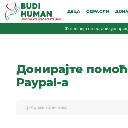
ДЕЦА
ОДРАСЛИ
ДОНА
Фондација не организује прик
Донирајте помоћ
Paypal-a