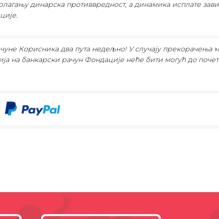
сполагању динарска противвредност, а динамика исплате зав
ције.
ачуне Корисника два пута недељно! У случају прекорачења 
ија на банкарски рачун Фондације неће бити могућ до почет