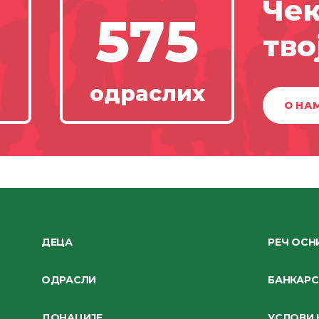
Чек
575
тво
одраслих
О НА
ДЕЦА
РЕЧ ОСН
ОДРАСЛИ
БАНКАРС
ДОНАЦИЈЕ
УСЛОВИ