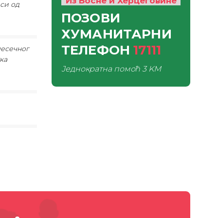
Из Босне и Херцеговине
иси од
ПОЗОВИ
ХУМАНИТАРНИ
ТЕЛЕФОН
17111
месечног
ка
Једнократна помоћ
3 KM