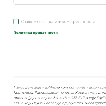
Слажем се са политиком приватности
Политика приватности
Износ донације у ЕУР-има који попуните у апликациј
Корисника. Расположиви износ за Корисника у дина
провизију у износу од 3,4-4,4% + 0,35 ЕУР-а коју Pay
ЕУР-а коју PayPal наплаћује од укупног износа транс