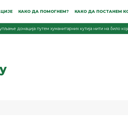
ЦИЈЕ
КАКО ДА ПОМОГНЕМ?
КАКО ДА ПОСТАНЕМ К
упљање донација путем хуманитарних кутија нити на било који
у