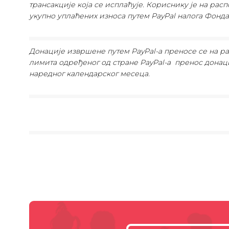
трансакције која се исплаћује. Кориснику је на ра
укупно уплаћених износа путем PayPal налога Фонда
Донације извршене путем PayPal-а преносе се на р
лимита одређеног од стране PayPal-а пренос донац
наредног календарског месеца.