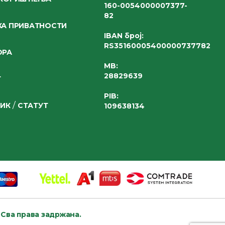
160-0054000007377-
82
А ПРИВАТНОСТИ
IBAN број
:
RS35160005400000737782
ОРА
MB:
28829639
Т
PIB:
/
НИК
СТАТУТ
109638134
.
Сва права задржана.