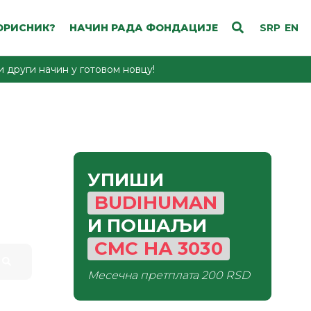
ОРИСНИК?
НАЧИН РАДА ФОНДАЦИЈЕ
SRP
EN
 други начин у готовом новцу!
УПИШИ
BUDIHUMAN
И ПОШАЉИ
СМС
НА
3030
Месечна претплата
200 RSD