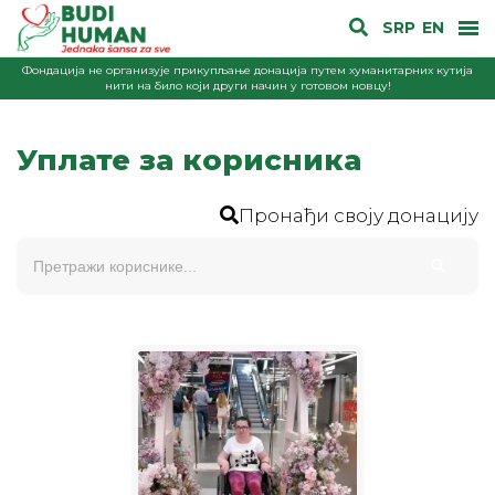
SRP
EN
Фондација не организује прикупљање донација путем хуманитарних кутија
нити на било који други начин у готовом новцу!
Уплате за корисника
Пронађи своју донацију