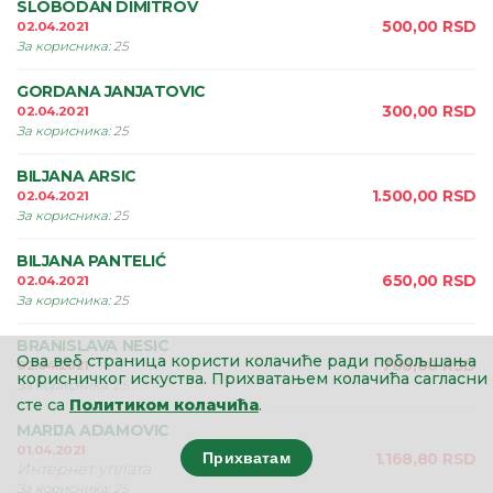
SLOBODAN DIMITROV
500,00
RSD
02.04.2021
За корисника
:
25
GORDANA JANJATOVIC
300,00
RSD
02.04.2021
За корисника
:
25
BILJANA ARSIC
1.500,00
RSD
02.04.2021
За корисника
:
25
BILJANA PANTELIĆ
650,00
RSD
02.04.2021
За корисника
:
25
BRANISLAVA NESIC
Ова веб страница користи колачиће ради побољшања
700,00
RSD
02.04.2021
корисничког искуства.
Прихватањем колачића сагласни
За корисника
:
25
сте са
Политиком колачића
.
MARIJA ADAMOVIC
01.04.2021
Прихватам
1.168,80
RSD
Интернет уплата
За корисника
:
25