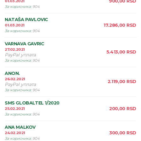
900,00
RSD
01.03.2021
За корисника
:
904
NATAŠA PAVLOVIC
17.286,00
RSD
01.03.2021
За корисника
:
904
VARNAVA GAVRIC
27.02.2021
5.413,00
RSD
PayPal уплата
За корисника
:
904
ANON.
26.02.2021
2.119,00
RSD
PayPal уплата
За корисника
:
904
SMS GLOBALTEL 1/2020
200,00
RSD
25.02.2021
За корисника
:
904
ANA MALKOV
300,00
RSD
24.02.2021
За корисника
:
904