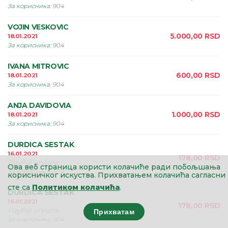
За корисника
:
904
VOJIN VESKOVIC
5.000,00
RSD
18.01.2021
За корисника
:
904
IVANA MITROVIC
600,00
RSD
18.01.2021
За корисника
:
904
ANJA DAVIDOVIA
1.000,00
RSD
18.01.2021
За корисника
:
904
DURDICA SESTAK
16.01.2021
178,00
RSD
PayPal уплата
Ова веб страница користи колачиће ради побољшања
За корисника
:
904
корисничког искуства.
Прихватањем колачића сагласни
сте са
Политиком колачића
.
DURDICA SESTAK
16.01.2021
178,00
RSD
PayPal уплата
Прихватам
За корисника
:
904