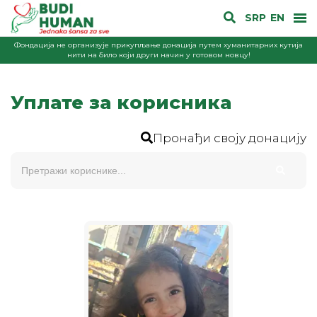
SRP
EN
Фондација не организује прикупљање донација путем хуманитарних кутија
нити на било који други начин у готовом новцу!
Уплате за корисника
Пронађи своју донацију