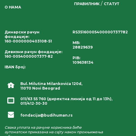
/
ПРАВИЛНИК
СТАТУТ
О НАМА
Динарски рачун
RS35160005400000737782
фондације
:
160-0000000403108-51
MB:
28829639
Девизни рачун фондације
:
160-0054000007377-82
PIB:
109638134
IBAN број
:
Bul. Milutina Milankovića 120d,
11070 Novi Beograd
011/63 55 760
(директна линија од 11 до 13h),
011/412-30-30
fondacija@budihuman.rs
Свака уплата на рачуне корисника биће
аутоматски приказана на сајту након прокњижења