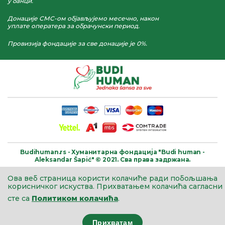
у банци.
Донације СМС-ом објављујемо месечно, након
уплате оператера за обрачунски период.
Провизија фондације за све донације је 0%.
Budihuman.rs -
Хуманитарна фондација
"Budi human -
Aleksandar Šapić" © 2021.
Сва права задржана.
Ова веб страница користи колачиће ради побољшања
корисничког искуства.
Прихватањем колачића сагласни
сте са
Политиком колачића
.
Прихватам