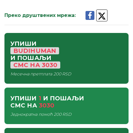
Преко друштвених мрежа
:
УПИШИ
BUDIHUMAN
И ПОШАЉИ
СМС
НА
3030
Месечна претплата
200 RSD
УПИШИ
1
И ПОШАЉИ
СМС
НА
3030
Једнократна помоћ
200 RSD