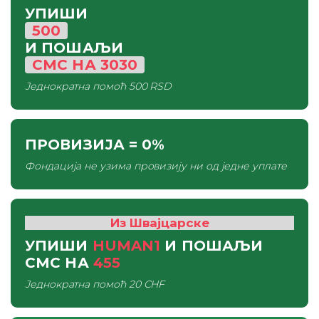
УПИШИ
500
И ПОШАЉИ
СМС
НА
3030
Једнократна помоћ
500 RSD
ПРОВИЗИЈА
= 0%
Фондација не узима провизију ни од једне уплате
Из Швајцарске
УПИШИ
HUMAN1
И ПОШАЉИ
СМС
НА
455
Једнократна помоћ
20 CHF