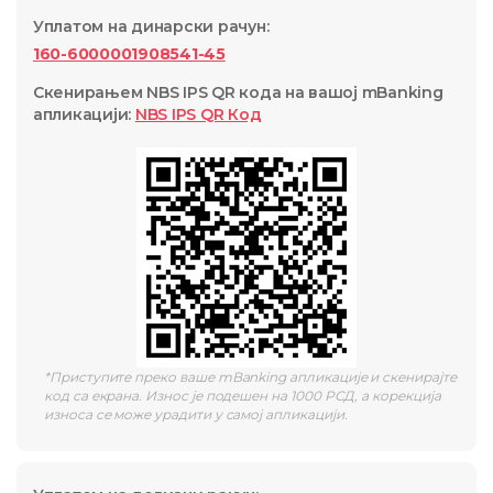
Уплатом на динарски рачун
:
160-6000001908541-45
Скенирањем NBS IPS QR кода на вашој mBanking
апликацији
:
NBS IPS QR
Код
*
Приступите преко ваше mBanking апликације и скенирајте
код са екрана. Износ је подешен на 1000 РСД, а корекција
износа се може урадити у самој апликацији.