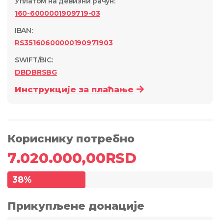
Уплатом на девизни рачун
:
160-6000001909719-03
IBAN:
RS35160600000190971903
SWIFT/BIC:
DBDBRSBG
Инструкције за плаћање
Кориснику потребно
7.020.000,00
RSD
38
%
Прикупљене донације