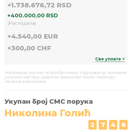
+
1.738.676,72 RSD
+
400.000,00 RSD
(
Расподела
)
+
4.540,00 EUR
+
300,00 CHF
Све уплате
Напомена: укупно потребан износ подложан је промени
уколико настану додатни трошкови током периода
лечења корисника.
Укупан број СМС порука
Николина Голић
2
7
4
6