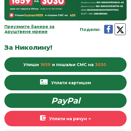
Преузмите банере за
Подели
:
друштвене мреже
За Николину!
Упиши
1659
и пошаљи
СМС
на
3030
Уплати картицом
PayPal
Уплати на рачун