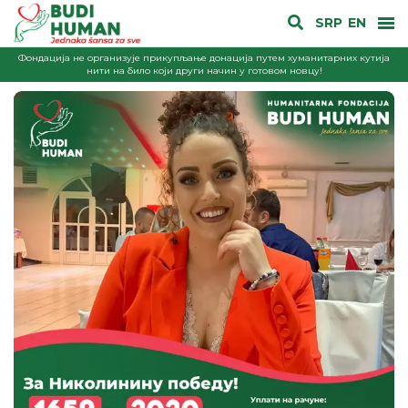
SRP
EN
Фондација не организује прикупљање донација путем хуманитарних кутија
нити на било који други начин у готовом новцу!